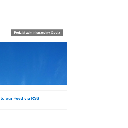
Podział administracyjny Opola
e
to our Feed
via RSS