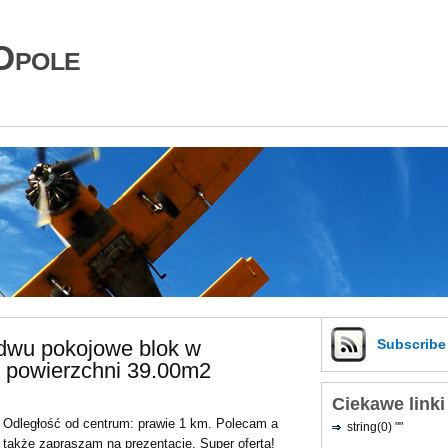
Opole
 dwu pokojowe blok w
Subscrib
 powierzchni 39.00m2
Ciekawe linki
Odległość od centrum: prawie 1 km. Polecam a
string(0) ""
także zapraszam na prezentację. Super oferta!