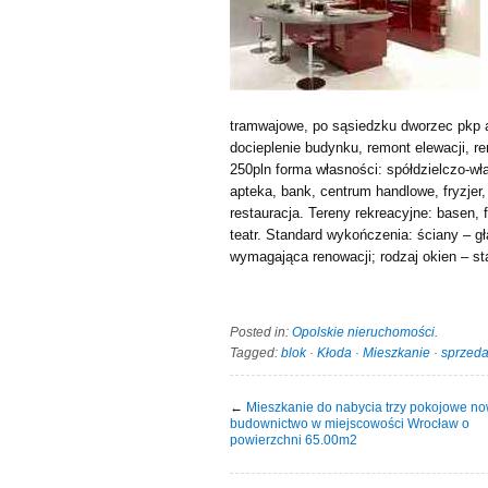
tramwajowe, po sąsiedzku dworzec pkp 
docieplenie budynku, remont elewacji, 
250pln forma własności: spółdzielczo-w
apteka, bank, centrum handlowe, fryzjer,
restauracja. Tereny rekreacyjne: basen, f
teatr. Standard wykończenia: ściany – gł
wymagająca renowacji; rodzaj okien – st
Posted in:
Opolskie nieruchomości
.
Tagged:
blok
·
Kłoda
·
Mieszkanie
·
sprzed
←
Mieszkanie do nabycia trzy pokojowe n
budownictwo w miejscowości Wrocław o
powierzchni 65.00m2