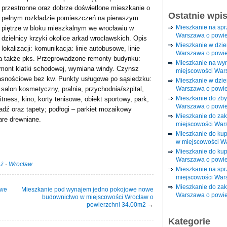
przestronne oraz dobrze doświetlone mieszkanie o
Ostatnie wpi
pełnym rozkładzie pomieszczeń na pierwszym
Mieszkanie na sp
piętrze w bloku mieszkalnym we wrocławiu w
Warszawa o powie
dzielnicy krzyki okolice arkad wrocławskich. Opis
Mieszkanie w dzi
lokalizacji: komunikacja: linie autobusowe, linie
Warszawa o powie
a także pks. Przeprowadzone remonty budynku:
Mieszkanie na wy
remont klatki schodowej, wymiana windy. Czynsz
miejscowości War
łasnościowe bez kw. Punkty usługowe po sąsiedzku:
Mieszkanie w dzie
Warszawa o powie
 salon kosmetyczny, pralnia, przychodnia/szpital,
Mieszkanie do zby
itness, kino, korty tenisowe, obiekt sportowy, park,
Warszawa o powie
adź oraz tapety; podłogi – parkiet mozaikowy
Mieszkanie do za
are drewniane.
miejscowości War
Mieszkanie do ku
w miejscowości W
Mieszkanie do kup
Warszawa o powie
aż
·
Wrocław
Mieszkanie na spr
miejscowości War
Mieszkanie do zak
owe
Mieszkanie pod wynajem jedno pokojowe nowe
Warszawa o powie
budownictwo w miejscowości Wrocław o
powierzchni 34.00m2
→
Kategorie