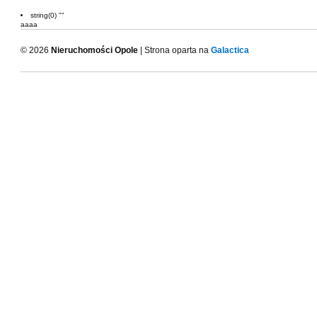
string(0) ""
aaaa
© 2026
Nieruchomości Opole
| Strona oparta na
Galactica