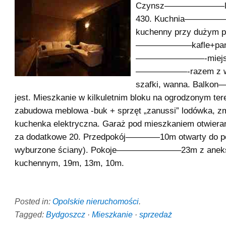
Czynsz———————lato
430. Kuchnia————
kuchenny przy dużym po
——————–kafle+pane
————————-miejskie
——————-razem z wc,
szafki, wanna. Ba
jest. Mieszkanie w kilkuletnim bloku na ogrodzonym tere
zabudowa meblowa -buk + sprzęt „zanussi” lodówka, z
kuchenka elektryczna. Garaż pod mieszkaniem otwieran
za dodatkowe 20. Przedpokój————10m otwarty do po
wyburzone ściany). Pokoje———————–23m z ane
kuchennym, 19m, 13m, 10m.
Posted in:
Opolskie nieruchomości
.
Tagged:
Bydgoszcz
·
Mieszkanie
·
sprzedaż