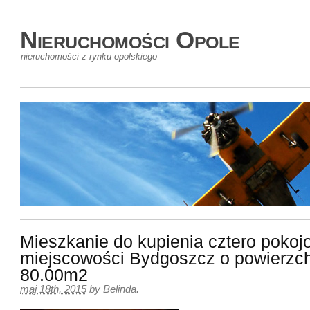
Nieruchomości Opole
nieruchomości z rynku opolskiego
Mieszkanie do kupienia cztero poko
miejscowości Bydgoszcz o powierzc
80.00m2
maj 18th, 2015
by
Belinda
.