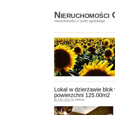
Nieruchomości 
nieruchomości z rynku opolskiego
Lokal w dzierżawie blok
powierzchni 125.00m2
lip 17th, 2012
by
Belinda
.