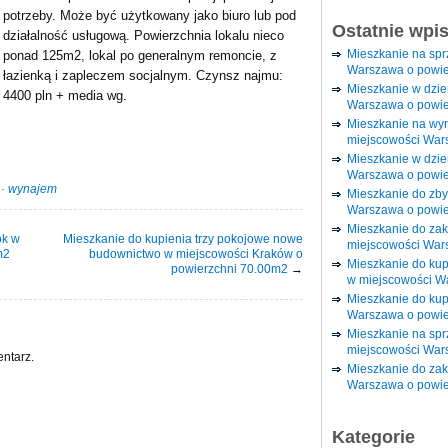
potrzeby. Może być użytkowany jako biuro lub pod
Ostatnie wpi
działalność usługową. Powierzchnia lokalu nieco
Mieszkanie na sp
ponad 125m2, lokal po generalnym remoncie, z
Warszawa o powie
łazienką i zapleczem socjalnym. Czynsz najmu:
Mieszkanie w dzi
4400 pln + media wg.
Warszawa o powie
Mieszkanie na wy
miejscowości War
Mieszkanie w dzie
Warszawa o powie
·
wynajem
Mieszkanie do zby
Warszawa o powie
Mieszkanie do za
ok w
Mieszkanie do kupienia trzy pokojowe nowe
miejscowości War
m2
budownictwo w miejscowości Kraków o
Mieszkanie do ku
powierzchni 70.00m2
→
w miejscowości W
Mieszkanie do kup
Warszawa o powie
Mieszkanie na spr
miejscowości War
ntarz.
Mieszkanie do zak
Warszawa o powie
Kategorie