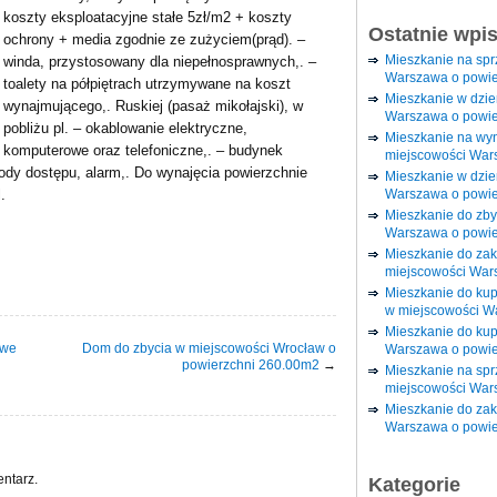
koszty eksploatacyjne stałe 5zł/m2 + koszty
Ostatnie wpi
ochrony + media zgodnie ze zużyciem(prąd). –
Mieszkanie na sp
winda, przystosowany dla niepełnosprawnych,. –
Warszawa o powie
toalety na półpiętrach utrzymywane na koszt
Mieszkanie w dzi
wynajmującego,. Ruskiej (pasaż mikołajski), w
Warszawa o powie
pobliżu pl. – okablowanie elektryczne,
Mieszkanie na wy
komputerowe oraz telefoniczne,. – budynek
miejscowości War
ody dostępu, alarm,. Do wynajęcia powierzchnie
Mieszkanie w dzie
Warszawa o powie
.
Mieszkanie do zby
Warszawa o powie
Mieszkanie do za
miejscowości War
Mieszkanie do ku
w miejscowości W
Mieszkanie do kup
owe
Dom do zbycia w miejscowości Wrocław o
Warszawa o powie
powierzchni 260.00m2
→
Mieszkanie na spr
miejscowości War
Mieszkanie do zak
Warszawa o powie
ntarz.
Kategorie