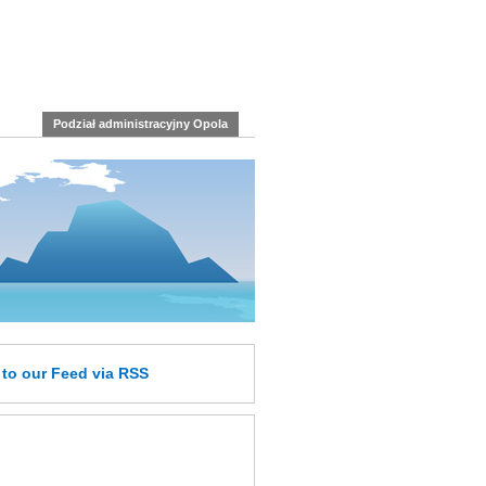
Podział administracyjny Opola
e
to our Feed
via RSS