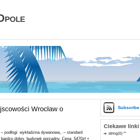
Opole
jscowości Wrocław o
Subscrib
Ciekawe linki
– podłogi: wykładzina dywanowa,. – standard
string(0) ""
bardzo dobry, budynek porządny. Cena: 5470zł +