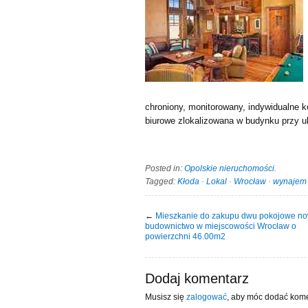
chroniony, monitorowany, indywidualne k
biurowe zlokalizowana w budynku przy ul
Posted in:
Opolskie nieruchomości
.
Tagged:
Kłoda
·
Lokal
·
Wrocław
·
wynajem
←
Mieszkanie do zakupu dwu pokojowe n
budownictwo w miejscowości Wrocław o
powierzchni 46.00m2
Dodaj komentarz
Musisz się
zalogować
, aby móc dodać kome