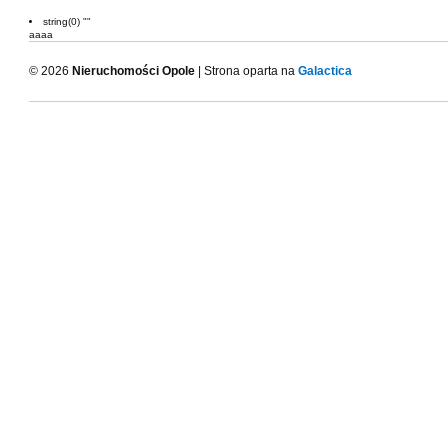
string(0) ""
aaaa
© 2026
Nieruchomości Opole
| Strona oparta na
Galactica