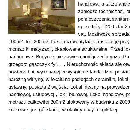
handlowa, a także anek
zaplecze techniczne, ja
pomieszczenia sanitarn
sprzedaży: 6200 zł/m2 
vat. Możliwość sprzeda
100m2, lub 200m2. Lokal ma wentylację, instalację prz
montaż klimatyzacji, okablowane strukturalne. Przed l
parkingowe. Budynek nie zawiera podłączenia gazu. Pr
grzegorz gąszczyk fyi, , . Nieruchomość składa się otw
powierzchni, wykonanej w wysokim standardzie, posia
narożną witrynę, w lokalu na podłogach ceramika, lokal
ustawny, posiada 2 wejścia. Lokal idealny na prowadzen
handlowej, usługowej , jak i biurowej. Lokal handlowy, p
metrażu całkowitej 300m2 ulokowany w budynku z 2009
krakowie-grzegórzkach, w okolicy ulicy mogilskiej.