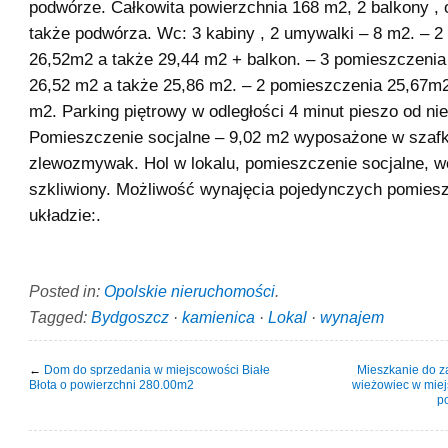
podwórze. Całkowita powierzchnia 168 m2, 2 balkony , 
także podwórza. Wc: 3 kabiny , 2 umywalki – 8 m2. – 
26,52m2 a także 29,44 m2 + balkon. – 3 pomieszczenia
26,52 m2 a także 25,86 m2. – 2 pomieszczenia 25,67m2
m2. Parking piętrowy w odległości 4 minut pieszo od ni
Pomieszczenie socjalne – 9,02 m2 wyposażone w szafk
zlewozmywak. Hol w lokalu, pomieszczenie socjalne, w
szkliwiony. Możliwość wynajęcia pojedynczych pomies
układzie:.
Posted in:
Opolskie nieruchomości
.
Tagged:
Bydgoszcz
·
kamienica
·
Lokal
·
wynajem
←
Dom do sprzedania w miejscowości Białe
Mieszkanie do z
Błota o powierzchni 280.00m2
wieżowiec w mie
p