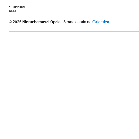
string(0) ""
aaaa
© 2026
Nieruchomości Opole
| Strona oparta na
Galactica