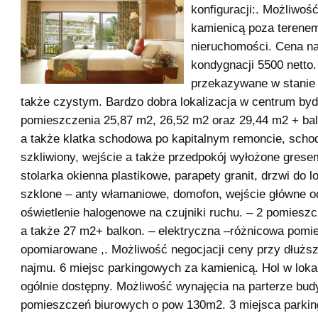
konfiguracji:. Możliwoś
kamienicą poza terene
nieruchomości. Cena na
kondygnacji 5500 netto.
przekazywane w stanie
także czystym. Bardzo dobra lokalizacja w centrum by
pomieszczenia 25,87 m2, 26,52 m2 oraz 29,44 m2 + bal
a także klatka schodowa po kapitalnym remoncie, scho
szkliwiony, wejście a także przedpokój wyłożone gres
stolarka okienna plastikowe, parapety granit, drzwi do l
szklone – anty włamaniowe, domofon, wejście główne od
oświetlenie halogenowe na czujniki ruchu. – 2 pomiesz
a także 27 m2+ balkon. – elektryczna –różnicowa pomi
opomiarowane ,. Możliwość negocjacji ceny przy dłuż
najmu. 6 miejsc parkingowych za kamienicą. Hol w loka
ogólnie dostępny. Możliwość wynajęcia na parterze bu
pomieszczeń biurowych o pow 130m2. 3 miejsca parki