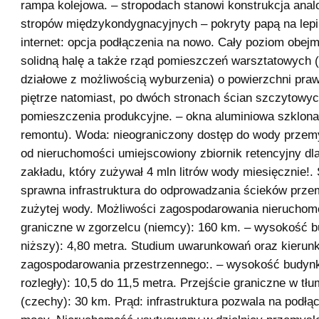
rampa kolejowa. – stropodach stanowi konstrukcja anal
stropów międzykondygnacyjnych – pokryty papą na lepik
internet: opcja podłączenia na nowo. Cały poziom obejm
solidną halę a także rząd pomieszczeń warsztatowych (
działowe z możliwością wyburzenia) o powierzchni pra
piętrze natomiast, po dwóch stronach ścian szczytowyc
pomieszczenia produkcyjne. – okna aluminiowa szklona
remontu). Woda: nieograniczony dostęp do wody przem
od nieruchomości umiejscowiony zbiornik retencyjny dl
zakładu, który zużywał 4 mln litrów wody miesięcznie!. Ś
sprawna infrastruktura do odprowadzania ścieków prz
zużytej wody. Możliwości zagospodarowania nieruchomo
graniczne w zgorzelcu (niemcy): 160 km. – wysokość b
niższy): 4,80 metra. Studium uwarunkowań oraz kierun
zagospodarowania przestrzennego:. – wysokość budynku
rozległy): 10,5 do 11,5 metra. Przejście graniczne w tł
(czechy): 30 km. Prąd: infrastruktura pozwala na podłą