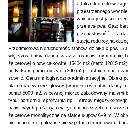
a także kierunków zag
przestrzennego w/w ni
wpisana jest jako: tere
przemysłowe. Gaz: bar
przepustowość – na dzia
stacja redukcyjna dużeg
Przedmiotową nieruchomość stanowi działka o pow 17
większości utwardzona, wraz z posadowionym na niej b
żelbetowej o pow całkowitej 15484 m2 (netto 12815 m2)
budynkami pomocniczymi (300 m2). – istnieje opcja z
suwnic. Centrum logistyczno-administracyjne. Obiekt p
place manewrowe, główny (w większości utwardzony o 
ponad 5000 m2, w pewnej mierze zabudowany małymi 
typu: portiernia, sprężarnia itp. – stropy międzykondygn
panwiowych prefabrykowanych poprzez żebra a także p
żelbetowe monolityczne na siatce słupów 6×9 m. W obr
nieruchomości położone nie w pełni zdemontowana bocz