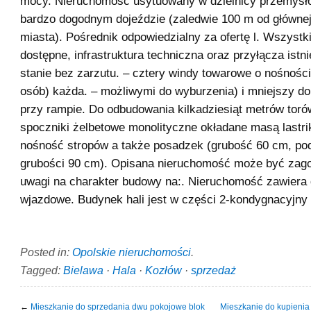
mocy. Nieruchomość usytuowany w dzielnicy przemysło
bardzo dogodnym dojeździe (zaledwie 100 m od główne
miasta). Pośrednik odpowiedzialny za ofertę l. Wszystk
dostępne, infrastruktura techniczna oraz przyłącza istni
stanie bez zarzutu. – cztery windy towarowe o nośności 
osób) każda. – możliwymi do wyburzenia) i mniejszy do
przy rampie. Do odbudowania kilkadziesiąt metrów torów
spoczniki żelbetowe monolityczne okładane masą lastr
nośność stropów a także posadzek (grubość 60 cm, pod
grubości 90 cm). Opisana nieruchomość może być zag
uwagi na charakter budowy na:. Nieruchomość zawiera
wjazdowe. Budynek hali jest w części 2-kondygnacyjny 
Posted in:
Opolskie nieruchomości
.
Tagged:
Bielawa
·
Hala
·
Kozłów
·
sprzedaż
←
Mieszkanie do sprzedania dwu pokojowe blok
Mieszkanie do kupieni