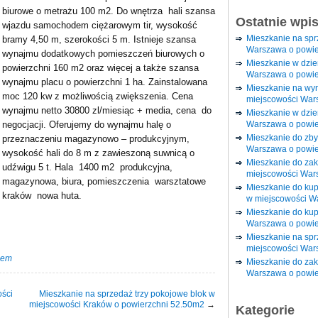
biurowe o metrażu 100 m2. Do wnętrza hali szansa
Ostatnie wpi
wjazdu samochodem ciężarowym tir, wysokość
Mieszkanie na sp
bramy 4,50 m, szerokości 5 m. Istnieje szansa
Warszawa o powie
wynajmu dodatkowych pomieszczeń biurowych o
Mieszkanie w dzi
powierzchni 160 m2 oraz więcej a także szansa
Warszawa o powie
wynajmu placu o powierzchni 1 ha. Zainstalowana
Mieszkanie na wy
moc 120 kw z możliwością zwiększenia. Cena
miejscowości War
wynajmu netto 30800 zl/miesiąc + media, cena do
Mieszkanie w dzie
Warszawa o powie
negocjacji. Oferujemy do wynajmu halę o
Mieszkanie do zby
przeznaczeniu magazynowo – produkcyjnym,
Warszawa o powie
wysokość hali do 8 m z zawieszoną suwnicą o
Mieszkanie do za
udźwigu 5 t. Hala 1400 m2 produkcyjna,
miejscowości War
magazynowa, biura, pomieszczenia warsztatowe
Mieszkanie do ku
kraków nowa huta.
w miejscowości W
Mieszkanie do kup
Warszawa o powie
Mieszkanie na spr
miejscowości War
jem
Mieszkanie do zak
Warszawa o powie
ości
Mieszkanie na sprzedaż trzy pokojowe blok w
miejscowości Kraków o powierzchni 52.50m2
→
Kategorie