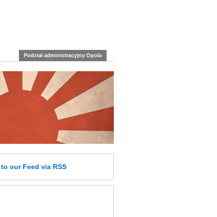
Podział administracyjny Opola
e
to our Feed
via RSS