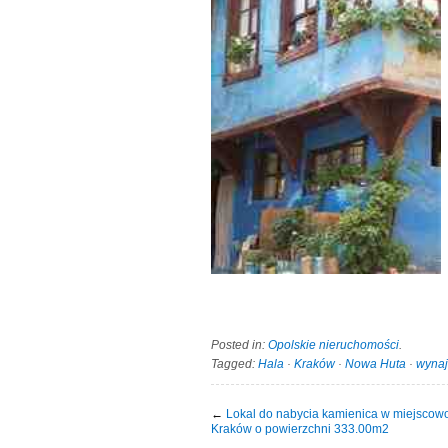
Posted in:
Opolskie nieruchomości
.
Tagged:
Hala
·
Kraków
·
Nowa Huta
·
wyna
←
Lokal do nabycia kamienica w miejscow
Kraków o powierzchni 333.00m2