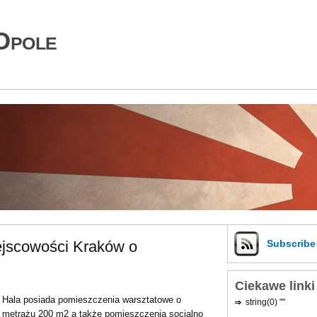
Opole
ejscowości Kraków o
Subscrib
Ciekawe linki
Hala posiada pomieszczenia warsztatowe o
string(0) ""
metrażu 200 m2 a także pomieszczenia socjalno