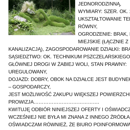
JEDNORODZINNĄ,
WYMIARY: SZER. OK. 
UKSZTAŁTOWANIE TE
RÓWNY,
OGRODZENIE: BRAK, 
MIEJSKIE (ŁĄCZNIE Z
KANALIZACJĄ), ZAGOSPODAROWANIE DZIAŁKI: BR
SĄSIEDZTWO: OK. TECHNIKUM PSZCZELARSKIEGO,
GŁÓWNEJ DROGI W ŻABIEJ WOLI, STAN PRAWNY:
UREGULOWANY,
DOJAZD: DOBRY, OBOK NA DZIAŁCE JEST BUDYNE
– GOSPODARCZY,
JEST MOŻLIWOŚĆ ZAKUPU WIĘKSZEJ POWIERZCHN
PROWIZJA………………………………….
KWITUJĘ ODBIÓR NINIEJSZEJ OFERTY I OŚWIADC
WCZEŚNIEJ NIE BYŁA MI ZNANA Z INNEGO ŹRÓDŁA
OŚWIADCZAM RÓWNIEŻ, ŻE BIURO POINFORMOWA