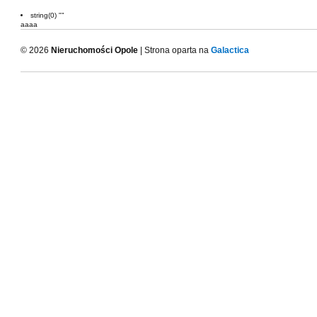
string(0) ""
aaaa
© 2026
Nieruchomości Opole
| Strona oparta na
Galactica