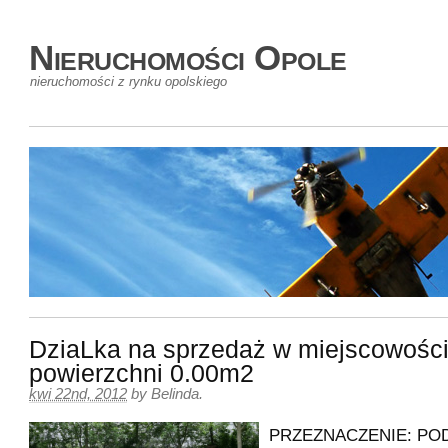
Nieruchomości Opole
nieruchomości z rynku opolskiego
DziaLka na sprzedaż w miejscowości
powierzchni 0.00m2
kwi 22nd, 2012
by
Belinda
.
PRZEZNACZENIE: P