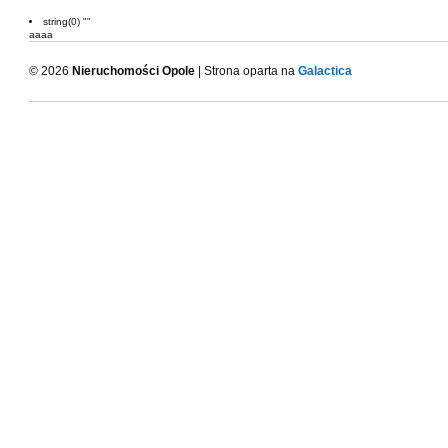
string(0) ""
aaaa
© 2026
Nieruchomości Opole
| Strona oparta na
Galactica