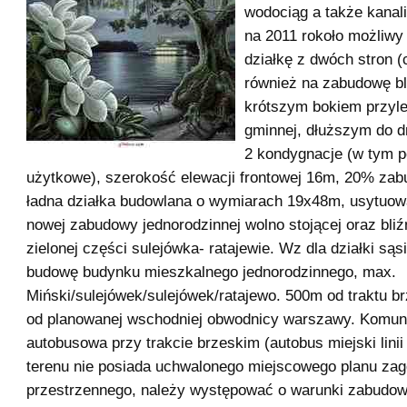
wodociąg a także kanali
na 2011 rokoło możliwy
działkę z dwóch stron 
również na zabudowę bl
krótszym bokiem przyle
gminnej, dłuższym do dr
2 kondygnacje (w tym 
użytkowe), szerokość elewacji frontowej 16m, 20% za
ładna działka budowlana o wymiarach 19x48m, usytuo
nowej zabudowy jednorodzinnej wolno stojącej oraz bliź
zielonej części sulejówka- ratajewie. Wz dla działki sąsi
budowę budynku mieszkalnego jednorodzinnego, max.
Miński/sulejówek/sulejówek/ratajewo. 500m od traktu br
od planowanej wschodniej obwodnicy warszawy. Komun
autobusowa przy trakcie brzeskim (autobus miejski linii
terenu nie posiada uchwalonego miejscowego planu za
przestrzennego, należy występować o warunki zabudow