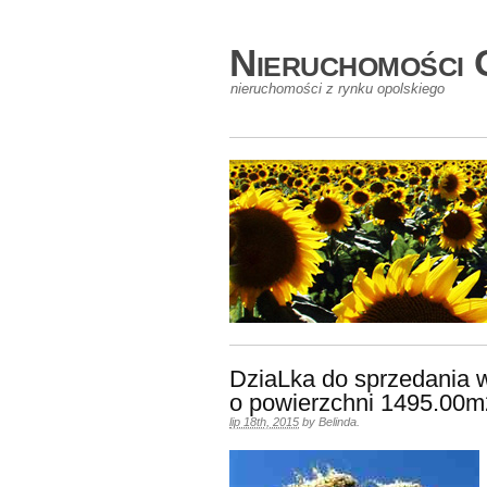
Nieruchomości 
nieruchomości z rynku opolskiego
DziaLka do sprzedania 
o powierzchni 1495.00m
lip 18th, 2015
by
Belinda
.