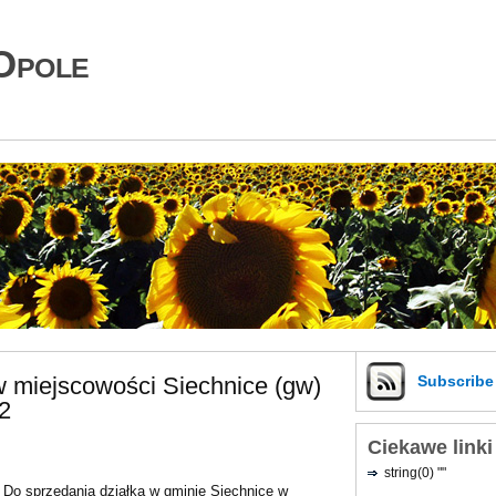
Opole
w miejscowości Siechnice (gw)
Subscrib
2
Ciekawe linki
string(0) ""
Do sprzedania działka w gminie Siechnice w