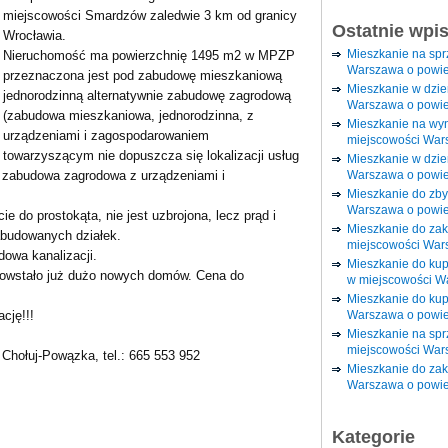
miejscowości Smardzów zaledwie 3 km od granicy
Ostatnie wpi
Wrocławia.
Mieszkanie na sp
Nieruchomość ma powierzchnię 1495 m2 w MPZP
Warszawa o powie
przeznaczona jest pod zabudowę mieszkaniową
Mieszkanie w dzi
jednorodzinną alternatywnie zabudowę zagrodową
Warszawa o powie
(zabudowa mieszkaniowa, jednorodzinna, z
Mieszkanie na wy
urządzeniami i zagospodarowaniem
miejscowości War
towarzyszącym nie dopuszcza się lokalizacji usług
Mieszkanie w dzie
Warszawa o powie
b zabudowa zagrodowa z urządzeniami i
Mieszkanie do zby
Warszawa o powie
ie do prostokąta, nie jest uzbrojona, lecz prąd i
Mieszkanie do za
budowanych działek.
miejscowości War
owa kanalizacji.
Mieszkanie do ku
 powstało już dużo nowych domów. Cena do
w miejscowości W
Mieszkanie do kup
Warszawa o powie
cję!!!
Mieszkanie na spr
miejscowości War
 Chołuj-Powązka, tel.: 665 553 952
Mieszkanie do zak
Warszawa o powie
Kategorie