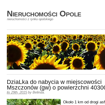
Nieruchomości Opole
nieruchomości z rynku opolskiego
DziaLka do nabycia w miejscowości
Mszczonów (gw) o powierzchni 403
lis 29th, 2015
by
Belinda
.
Około 1 km od drogi asf