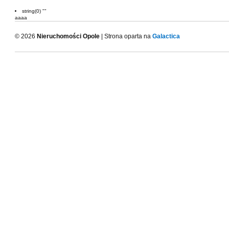
string(0) ""
aaaa
© 2026
Nieruchomości Opole
| Strona oparta na
Galactica