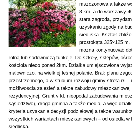
mszczonowa a także w
8 km, a do warszawy 40
stara zagroda, przydatn
uzyskaniu zgody na b
siedliska. Kształt zbliż
prostokąta 325×125 m.
można kontynuować do
rolną lub sadowniczą funkcję. Do szkoły, sklepów, ośro
kościoła nieco ponad 2km. Działka umiejscowiona wyją
malowniczo, na wielkiej leśnej polanie. Brak planu zag
przestrzennego, a w studium rozwoju gminy strefa r/l – 
możliwością zalesień a także zabudowy mieszkaniowej 
rezydencyjnej. Grunt v kl, nieopodal zabudowania mies
sąsiedztwo), droga gminna a także media, a więc działk
kryteria uzyskania decyzji podziałowej a także warun
wszystkich wariantach mieszkaniowych – od osiedla w l
siedliska.