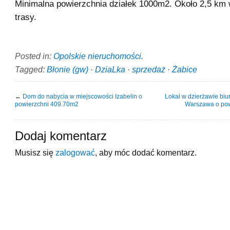
Minimalna powierzchnia działek 1000m2. Około 2,5 km w 
trasy.
Posted in:
Opolskie nieruchomości
.
Tagged:
Błonie (gw)
·
DziaLka
·
sprzedaż
·
Żabice
←
Dom do nabycia w miejscowości Izabelin o
Lokal w dzierżawie biu
powierzchni 409.70m2
Warszawa o pow
Dodaj komentarz
Musisz się
zalogować
, aby móc dodać komentarz.