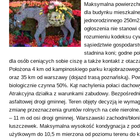
Maksymalna powierzch
dla budynku mieszkaln
jednorodzinnego 250m2
ogłoszenia nie stanowi 
rozumieniu kodeksu cy
sąsiedztwie gospodarst
stadnina koni; godne po
dla osób ceniących sobie ciszę a także kontakt z otacz
Położona 4 km od kampinoskiego parku krajobrazowego
oraz 35 km od warszawy (dojazd trasą poznańską). Po
biologicznie czynna 50%. Kąt nachylenia połaci dachow
Atrakcyjna działka z warunkami zabudowy. Bezpośredni
asfaltowej drogi gminnej. Teren objęty decyzją ie wyma
zmianę przeznaczenia gruntów rolnych na cele nierolne
– 11 m od osi drogi gminnej. Warszawski zachodni/błon
łuszczewek. Maksymalna wysokość kondygnacja z po
użytkowym do 10,5 m mierzona od poziomu terenu do ka