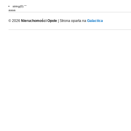
string(0) ""
aaaa
© 2026
Nieruchomości Opole
| Strona oparta na
Galactica