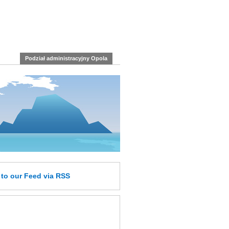
Podział administracyjny Opola
e
to our Feed
via RSS