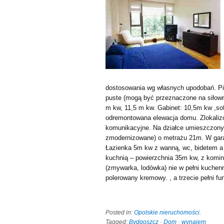
dostosowania wg własnych upodobań. Pi
puste (mogą być przeznaczone na siłownię
m kw, 11,5 m kw. Gabinet: 10,5m kw ,sof
odremontowana elewacja domu. Zlokalizo
komunikacyjne. Na działce umieszczony
zmodernizowane) o metrażu 21m. W garaż
Łazienka 5m kw z wanną, wc, bidetem a
kuchnią – powierzchnia 35m kw, z komi
(zmywarka, lodówka) nie w pełni kuchen
polerowany kremowy. , a trzecie pełni fun
Posted in:
Opolskie nieruchomości
.
Tagged:
Bydgoszcz
·
Dom
·
wynajem