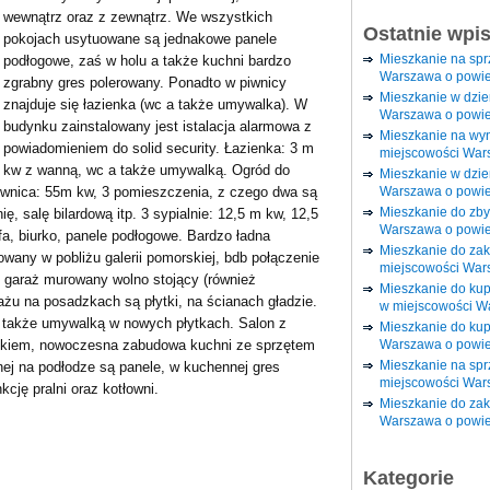
wewnątrz oraz z zewnątrz. We wszystkich
Ostatnie wpi
pokojach usytuowane są jednakowe panele
Mieszkanie na sp
podłogowe, zaś w holu a także kuchni bardzo
Warszawa o powie
zgrabny gres polerowany. Ponadto w piwnicy
Mieszkanie w dzi
znajduje się łazienka (wc a także umywalka). W
Warszawa o powie
budynku zainstalowany jest istalacja alarmowa z
Mieszkanie na wy
powiadomieniem do solid security. Łazienka: 3 m
miejscowości War
kw z wanną, wc a także umywalką. Ogród do
Mieszkanie w dzie
Warszawa o powie
wnica: 55m kw, 3 pomieszczenia, z czego dwa są
Mieszkanie do zby
, salę bilardową itp. 3 sypialnie: 12,5 m kw, 12,5
Warszawa o powie
a, biurko, panele podłogowe. Bardzo ładna
Mieszkanie do za
wany w pobliżu galerii pomorskiej, bdb połączenie
miejscowości War
 garaż murowany wolno stojący (również
Mieszkanie do ku
u na posadzkach są płytki, na ścianach gładzie.
w miejscowości W
 także umywalką w nowych płytkach. Salon z
Mieszkanie do kup
Warszawa o powie
nkiem, nowoczesna zabudowa kuchni ze sprzętem
Mieszkanie na spr
nej na podłodze są panele, w kuchennej gres
miejscowości War
kcję pralni oraz kotłowni.
Mieszkanie do zak
Warszawa o powie
Kategorie