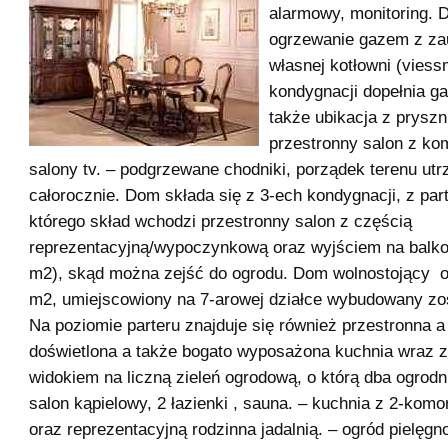
alarmowy, monitoring.
ogrzewanie gazem z za
własnej kotłowni (vies
kondygnacji dopełnia gab
także ubikacja z pryszn
przestronny salon z ko
salony tv. – podgrzewane chodniki, porządek terenu u
całorocznie. Dom składa się z 3-ech kondygnacji, z part
którego skład wchodzi przestronny salon z częścią
reprezentacyjną/wypoczynkową oraz wyjściem na balko
m2), skąd można zejść do ogrodu. Dom wolnostojący 
m2, umiejscowiony na 7-arowej działce wybudowany zos
Na poziomie parteru znajduje się również przestronna a
doświetlona a także bogato wyposażona kuchnia wraz z 
widokiem na liczną zieleń ogrodową, o którą dba ogrod
salon kąpielowy, 2 łazienki , sauna. – kuchnia z 2-kom
oraz reprezentacyjną rodzinna jadalnią. – ogród pielęg