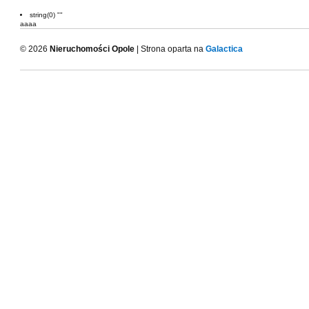
string(0) ""
aaaa
© 2026
Nieruchomości Opole
| Strona oparta na
Galactica