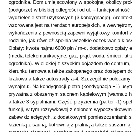
ogrodnika. Dom umiejscowiony w spokojnej okolicy pro
(podgórze) w bliskiej odległości od ul. – funkcjonalność
wydzielenie stref użytkowych (3 kondygnacje). Archite
wzorowana jest na trendach europejskich, a wewnętrzn
wykończenia z pewnością zapewni wyjątkowy komfort w
rodzinie, jak również spełnia wszelkie oczekiwania klas
Opłaty: kwota najmu 6000 pln / m-c, dodatkowo opłaty 
(media telekomunikacyjne, gaz, prąd, woda, śmieci, ut
ogrodnika). Wielickiej z szybkim dojazdem do centrum
kierunku tarnowa a także zakopanego oraz dostępem d
krakowa a także autostrady a-4. Szczególnie polecamy 
wynajmu:. Na kondygnacji piętra (kondygnacja +1) usy
prywatna z obszernym salonem kąpielowym (wanna z 
a także 3 sypialniami. Część przyziemia (parter -1) speł
funkcji, w tym rozrywkowej z salonem wypoczynkowym/
zabaw dziecięcych, z dodatkowymi pomieszczeniami: sy
łazienką z sauną, kotłownią z pralnią a także suszarnią 