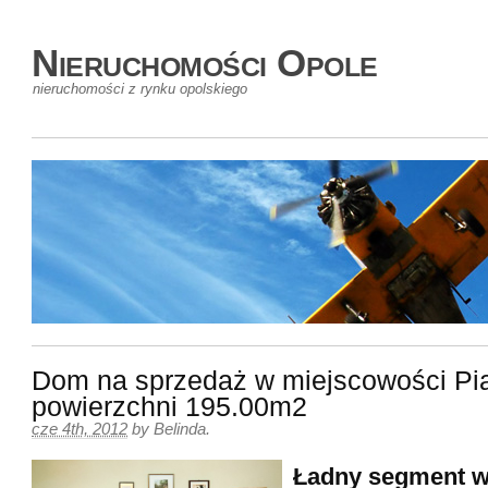
Nieruchomości Opole
nieruchomości z rynku opolskiego
Dom na sprzedaż w miejscowości Pi
powierzchni 195.00m2
cze 4th, 2012
by
Belinda
.
Ładny segment w