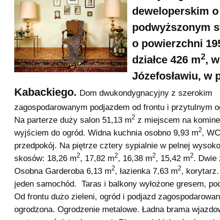
deweloperskim o
podwyższonym st
o powierzchni 19
2
działce 426 m
,
w
Józefosławiu,
w p
Kabackiego.
Dom dwukondygnacyjny z szerokim
zagospodarowanym podjazdem od frontu i przytulnym og
2
Na parterze duży salon 51,13 m
z miejscem na kominek
2
wyjściem do ogród. Widna kuchnia osobno 9,93 m
, WC,
przedpokój. Na piętrze cztery sypialnie w pelnej wysoko
2
2
2
2
skosów: 18,26 m
, 17,82 m
, 16,38 m
, 15,42 m
. Dwie
2
2
Osobna Garderoba 6,13 m
, łazienka 7,63 m
, korytarz
jeden samochód. Taras i balkony wyłożone gresem, pod
Od frontu dużo zieleni, ogród i podjazd zagospodarowa
ogrodzona. Ogrodzenie metalowe. Ładna brama wjazdo