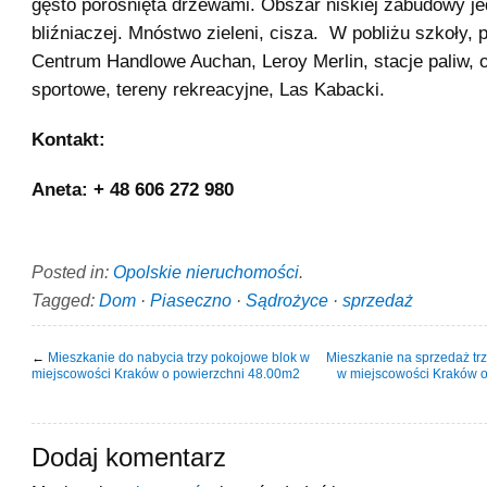
gęsto porośnięta drzewami. Obszar niskiej zabudowy je
bliźniaczej. Mnóstwo zieleni, cisza. W pobliżu szkoły, 
Centrum Handlowe Auchan, Leroy Merlin, stacje paliw, 
sportowe, tereny rekreacyjne, Las Kabacki.
Kontakt:
Aneta: + 48 606 272 980
Posted in:
Opolskie nieruchomości
.
Tagged:
Dom
·
Piaseczno
·
Sądrożyce
·
sprzedaż
←
Mieszkanie do nabycia trzy pokojowe blok w
Mieszkanie na sprzedaż tr
miejscowości Kraków o powierzchni 48.00m2
w miejscowości Kraków 
Dodaj komentarz