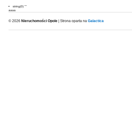
string(0) ""
aaaa
© 2026
Nieruchomości Opole
| Strona oparta na
Galactica