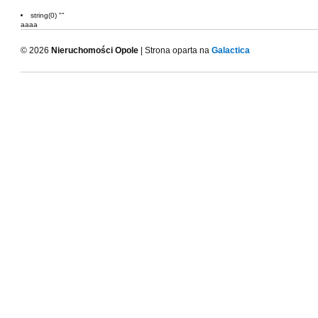
string(0) ""
aaaa
© 2026
Nieruchomości Opole
| Strona oparta na
Galactica