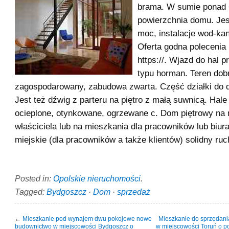
brama. W sumie ponad
powierzchnia domu. Jest
moc, instalacje wod-kan,
Oferta godna polecenia ,
https://. Wjazd do hal 
typu horman. Teren dob
zagospodarowany, zabudowa zwarta. Część działki do 
Jest też dźwig z parteru na piętro z małą suwnicą. Hal
ocieplone, otynkowane, ogrzewane c. Dom piętrowy na 
właściciela lub na mieszkania dla pracowników lub biur
miejskie (dla pracowników a także klientów) solidny ruc
Posted in:
Opolskie nieruchomości
.
Tagged:
Bydgoszcz
·
Dom
·
sprzedaż
←
Mieszkanie pod wynajem dwu pokojowe nowe
Mieszkanie do sprzedani
budownictwo w miejscowości Bydgoszcz o
w miejscowości Toruń o p