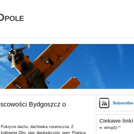
Opole
jscowości Bydgoszcz o
Subscrib
Ciekawe linki
Pokrycie dachu: dachówka ceramiczna. Z
string(0) ""
kotłownią 20m, piec dwufunkcyjny, pom. Piwnica