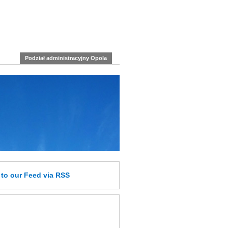
Podział administracyjny Opola
e
to our Feed
via RSS