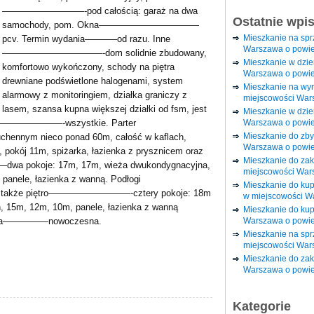
—————————-pod całością: garaż na dwa
Ostatnie wpi
samochody, pom. Okna———————————
Mieszkanie na sp
pcv. Termin wydania———–od razu. Inne
Warszawa o powie
———————————-dom solidnie zbudowany,
Mieszkanie w dzi
komfortowo wykończony, schody na piętra
Warszawa o powie
drewniane podświetlone halogenami, system
Mieszkanie na wy
alarmowy z monitoringiem, działka graniczy z
miejscowości War
lasem, szansa kupna większej działki od fsm, jest
Mieszkanie w dzie
Warszawa o powie
—————————-wszystkie. Parter
Mieszkanie do zby
nym nieco ponad 60m, całość w kaflach,
Warszawa o powie
, pokój 11m, spiżarka, łazienka z prysznicem oraz
Mieszkanie do za
wa pokoje: 17m, 17m, wieża dwukondygnacyjna,
miejscowości War
panele, łazienka z wanną. Podłogi
Mieszkanie do ku
także piętro—————————-cztery pokoje: 18m
w miejscowości W
, 15m, 12m, 10m, panele, łazienka z wanną
Mieszkanie do kup
Warszawa o powie
ektura—————nowoczesna.
Mieszkanie na spr
miejscowości War
Mieszkanie do zak
Warszawa o powie
Kategorie