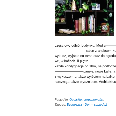
częściowy odbiór budynku. Media—
—————————-salon z aneksem kuchen
wykusz, wyjście na taras oraz do ogrodu
wc, w kaflach. Ii piętro—————————d
każda kondygnacja po 10m, na podłodze 
————————–panele, nowe kafle. a 
z wykuszem a także wyjściem na balkon
narożną a także prysznicem. Archit
Posted in:
Opolskie nieruchomości
.
Tagged:
Bydgoszcz
·
Dom
·
sprzedaż