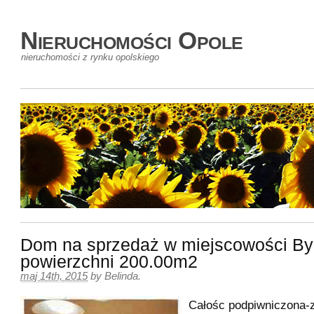
Nieruchomości Opole
nieruchomości z rynku opolskiego
Dom na sprzedaż w miejscowości By
powierzchni 200.00m2
maj 14th, 2015
by
Belinda
.
Całośc podpiwniczona-z