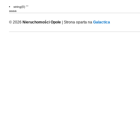
string(0) ""
aaaa
© 2026
Nieruchomości Opole
| Strona oparta na
Galactica