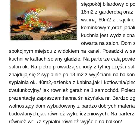
się:pokój bilardowy o p
18m2 z garderobą oraz 
wanną. 60m2 z „kąciki
kominkowym,oraz jadaln
kuchnia jest wydzielona
otwarta na salon. Dom 
spokojnym miejscu z widokiem na kanał. Posadzki w sa
kuchni w kaflach,ściany gładzie. Na parterze całą powi
salon ok. Na pietro prowadzą schody z tylnej części sa
znajdują się 2 sypialnie po 13 m2 z wyjściami na balkon
sypialnia ok. 40m2,łazienka z kabiną,jak i kotłownia/pi
dwufunkcyjny/ jak również garaż na 1 samochód. Polec
prezentację zapraszam:hanna śnieżyńska nr. Bardzo z
wolnostący dom wybudowany z bardzo dobrych materia
budowlanych,jak również wykończeniowych. Na parterze
również wc. /z sypialni również wyjście na balkon/.