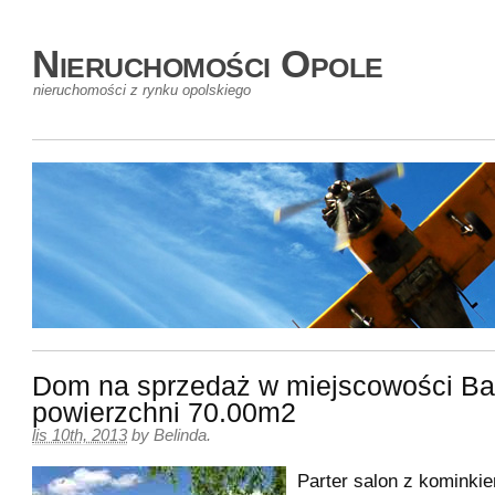
Nieruchomości Opole
nieruchomości z rynku opolskiego
Dom na sprzedaż w miejscowości Ba
powierzchni 70.00m2
lis 10th, 2013
by
Belinda
.
Parter salon z kominki