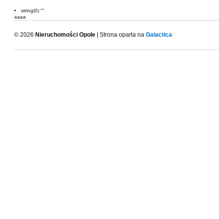
string(0) ""
aaaa
© 2026
Nieruchomości Opole
| Strona oparta na
Galactica