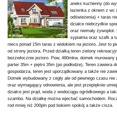
aneks kuchenny (do wy
łazienka z oknem z wc 
odświeżenia) + taras n
działce niebrzydkie spo
oraz niemały żywopłot. 
sypialnia oraz szafk a t
nieco ponad 15m taras z widokiem na jezioro. Jest to p
od strony jeziora. Przed działką teren zielony rekreacyj
bezzwłocznie jezioro. Pow, 480mkw, domek murowany 
parter 35m + piętro 35m (po podłodze). Teren zawiera 
gospodarza, teren jest uporządkowany a także nie zawi
Domek wybudowany z cegły ale od pewnego czasu nie 
oraz wymagający odnowienia, ale jest przepięknie umie
działce jest prąd, woda z wodociągu ogródkowego a tak
szambo. Na działkę można wjechać samochodem. Rocz
rod mniej niż 200pln pod bokiem spokój a także cisza.