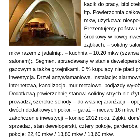
kącik do pracy, bibliote
itp. Powierzchnia całko
mkw, użytkowa: niespe
Prezentujemy państwu
środkowy w nowej inwes
ząbkach. – solidny salo
mkw razem z jadalnią;. – kuchnia – 10,20 mkw (szansa
salonem);. Segment sprzedawany w stanie dewelopers
gazowym a także grzejnikami. 0 % kupujący nie płaci p
inwestycja. Drzwi antywłamaniowe, instalacje: alarmowa
internetowa, kanalizacja, mur metalowe, podjazdy wyło
Dodatkową powierzchnię stanowi solidny strych nieużyt
prowadzą szerokie schody – do własnej aranżacji – opc
dwóch dodatkowych pokoi. – garaż – niecałe 16 mkw. 
zakończenie inwestycji – koniec 2012 roku. Ząbki, do
sprzedaż, stan deweloperski, cztery pokoje, garderoba, 
pokoje: 22,40 mkw / 13,80 mkw / 13,60 mkw.