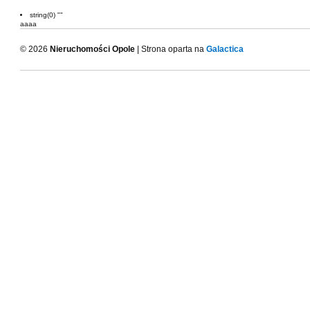
string(0) ""
aaaa
© 2026
Nieruchomości Opole
| Strona oparta na
Galactica