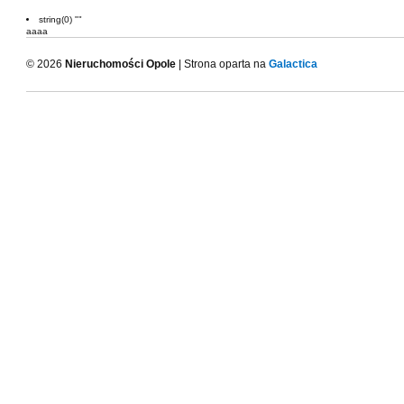
string(0) ""
aaaa
© 2026
Nieruchomości Opole
| Strona oparta na
Galactica