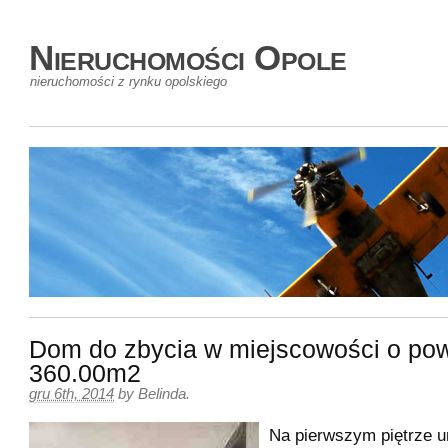
Nieruchomości Opole
nieruchomości z rynku opolskiego
Dom do zbycia w miejscowości o pow
360.00m2
gru 6th, 2014
by
Belinda
.
Na pierwszym piętrze 