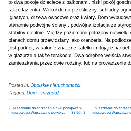
to dwa pokoje dziecięce z balkonami, niski pokój gościn
także łazienka. Wokół domu prześliczny, schludny ogró
iglastych, drzewa owocowe oraz kwiaty. Dom wybudow
starannie podwójne ściany , podwójna izolacja ze styrop
stabilny cieplnie. Między poziomami położony niewielki
planach domu przewidziany jako oranżeria. Na podłod
jest parkiet, w salonie znaczne kafelki imitujące parkiet
w glazurze a także terakocie. Dwa odrębne wejścia stw
zamieszkania przez dwie rodziny, lub na prowadzenie dz
Posted in:
Opolskie nieruchomości
.
Tagged:
Dom
·
sprzedaż
←
Mieszkanie do sprzedania dwu pokojowe w
Mieszkanie do sprzed
miejscowości Warszawa o powierzchni 38.90m2
miejscowości Warszawa o