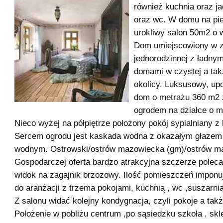
również kuchnia oraz ja
oraz wc. W domu na pi
urokliwy salon 50m2 o 
Dom umiejscowiony w 
jednorodzinnej z ładny
domami w czystej a tak
okolicy. Luksusowy, u
dom o metrażu 360 m2 
ogrodem na działce o m
Nieco wyżej na półpiętrze położony pokój sypialniany z
Sercem ogrodu jest kaskada wodna z okazałym głazem
wodnym. Ostrowski/ostrów mazowiecka (gm)/ostrów m
Gospodarczej oferta bardzo atrakcyjna szczerze poleca
widok na zagajnik brzozowy. Ilość pomieszczeń imponu
do aranżacji z trzema pokojami, kuchnią , wc ,suszarnią
Z salonu widać kolejny kondygnacja, czyli pokoje a tak
Położenie w pobliżu centrum ,po sąsiedzku szkoła , skle