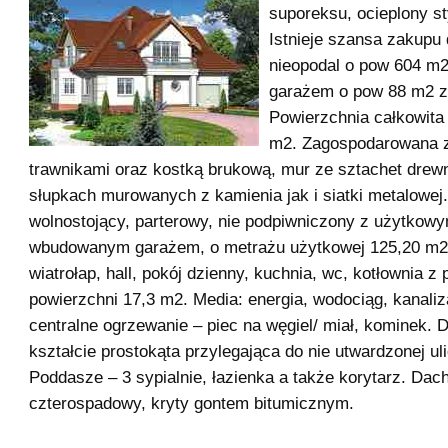
suporeksu, ocieplony s
Istnieje szansa zakupu 
nieopodal o pow 604 m
garażem o pow 88 m2 z
Powierzchnia całkowita
m2. Zagospodarowana 
trawnikami oraz kostką brukową, mur ze sztachet drew
słupkach murowanych z kamienia jak i siatki metalowej
wolnostojący, parterowy, nie podpiwniczony z użytko
wbudowanym garażem, o metrażu użytkowej 125,20 m2.
wiatrołap, hall, pokój dzienny, kuchnia, wc, kotłownia z 
powierzchni 17,3 m2. Media: energia, wodociąg, kanali
centralne ogrzewanie – piec na węgiel/ miał, kominek. D
kształcie prostokąta przylegająca do nie utwardzonej ul
Poddasze – 3 sypialnie, łazienka a także korytarz. Dac
czterospadowy, kryty gontem bitumicznym.