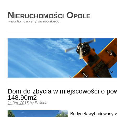
Nieruchomości Opole
nieruchomości z rynku opolskiego
Dom do zbycia w miejscowości o pow
148.90m2
lut 3rd, 2015
by
Belinda
.
Budynek wybudowany w