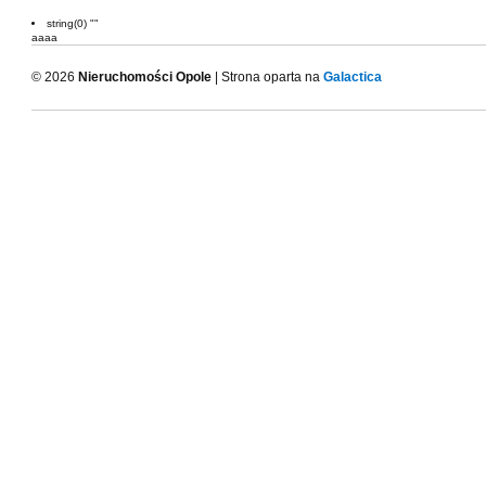
string(0) ""
aaaa
© 2026
Nieruchomości Opole
| Strona oparta na
Galactica