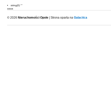
string(0) ""
aaaa
© 2026
Nieruchomości Opole
| Strona oparta na
Galactica