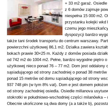
+ 33 m2 garaż. Osiedle 
z 6 domów zajmuje pow
niespełna 15 000 m2. O
przystanku kolejki wkd 
czemu jego mieszkańcy
dyspozycji bardzo wygo
także tani środek transportu do centrum warszawy. Part
powierzchni użytkowej 86,1 m2. Działka zawiera kształt
bokach prawie 30×25 m. Każdy z domów posiada działk
od 742 m2 do 1004 m2. Pełne, bardzo wygodne piętro o
użytkowej nieco ponad 76 – 77 m2. Dom jest oddalony
sąsiadującego od strony zachodniej o ponad 38 metrów 
ponad 15 metrów od domu sąsiadującego od strony wsc
937 748 pln (w tym 8% vat). Dom e jest domem położon
od strony zachodniej osiedla. Osiedle millanova usytuo
stokrotki w południowo-wschodniej części milanówka – 
Obecnie ukończone są dwa domy (a a także b), pozosta