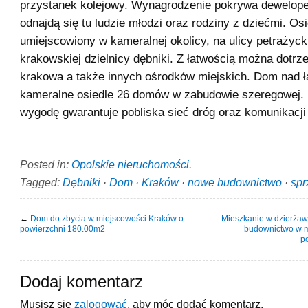
przystanek kolejowy. Wynagrodzenie pokrywa deweloper
odnajdą się tu ludzie młodzi oraz rodziny z dziećmi. Os
umiejscowiony w kameralnej okolicy, na ulicy petrażyc
krakowskiej dzielnicy dębniki. Z łatwością można dotrz
krakowa a także innych ośrodków miejskich. Dom nad ł
kameralne osiedle 26 domów w zabudowie szeregowej.
wygodę gwarantuje pobliska sieć dróg oraz komunikacji 
Posted in:
Opolskie nieruchomości
.
Tagged:
Dębniki
·
Dom
·
Kraków
·
nowe budownictwo
·
spr
←
Dom do zbycia w miejscowości Kraków o
Mieszkanie w dzierżaw
powierzchni 180.00m2
budownictwo w m
p
Dodaj komentarz
Musisz się
zalogować
, aby móc dodać komentarz.