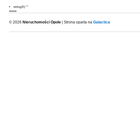
string(0) ""
aaaa
© 2026
Nieruchomości Opole
| Strona oparta na
Galactica