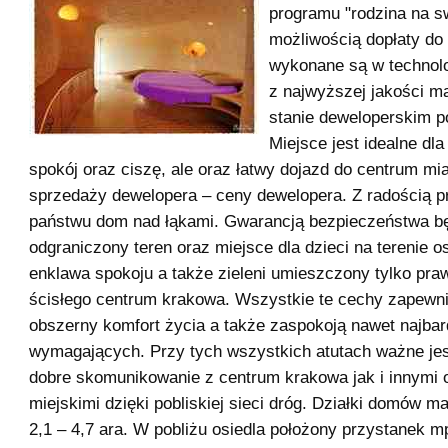
programu "rodzina na s
możliwością dopłaty do
wykonane są w technolog
z najwyższej jakości ma
stanie deweloperskim 
Miejsce jest idealne dl
spokój oraz ciszę, ale oraz łatwy dojazd do centrum mia
sprzedaży dewelopera – ceny dewelopera. Z radością 
państwu dom nad łąkami. Gwarancją bezpieczeństwa b
odgraniczony teren oraz miejsce dla dzieci na terenie os
enklawa spokoju a także zieleni umieszczony tylko pra
ścisłego centrum krakowa. Wszystkie te cechy zapewn
obszerny komfort życia a także zaspokoją nawet najbar
wymagających. Przy tych wszystkich atutach ważne je
dobre skomunikowanie z centrum krakowa jak i innymi
miejskimi dzięki pobliskiej sieci dróg. Działki domów m
2,1 – 4,7 ara. W pobliżu osiedla położony przystanek m