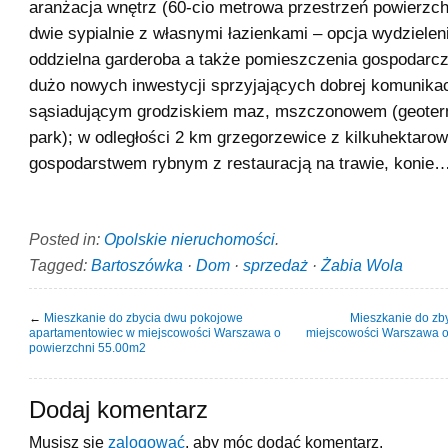
aranżacja wnętrz (60-cio metrowa przestrzeń powierzch
dwie sypialnie z własnymi łazienkami – opcja wydzieleni
oddzielna garderoba a także pomieszczenia gospodarcz
dużo nowych inwestycji sprzyjających dobrej komunikac
sąsiadującym grodziskiem maz, mszczonowem (geoter
park); w odległości 2 km grzegorzewice z kilkuhektaro
gospodarstwem rybnym z restauracją na trawie, konie…
Posted in:
Opolskie nieruchomości
.
Tagged:
Bartoszówka
·
Dom
·
sprzedaż
·
Żabia Wola
←
Mieszkanie do zbycia dwu pokojowe
Mieszkanie do zb
apartamentowiec w miejscowości Warszawa o
miejscowości Warszawa o
powierzchni 55.00m2
Dodaj komentarz
Musisz się
zalogować
, aby móc dodać komentarz.