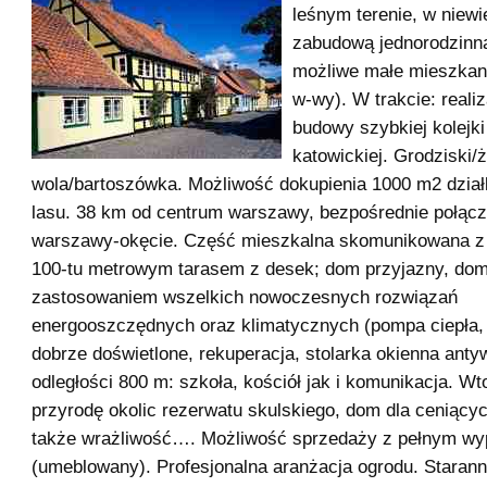
leśnym terenie, w niewi
zabudową jednorodzinną
możliwe małe mieszkan
w-wy). W trakcie: realiz
budowy szybkiej kolejki
katowickiej. Grodziski/
wola/bartoszówka. Możliwość dokupienia 1000 m2 działk
lasu. 38 km od centrum warszawy, bezpośrednie połąc
warszawy-okęcie. Część mieszkalna skomunikowana z
100-tu metrowym tarasem z desek; dom przyjazny, dom
zastosowaniem wszelkich nowoczesnych rozwiązań
energooszczędnych oraz klimatycznych (pompa ciepła, 
dobrze doświetlone, rekuperacja, stolarka okienna ant
odległości 800 m: szkoła, kościół jak i komunikacja. W
przyrodę okolic rezerwatu skulskiego, dom dla ceniący
także wrażliwość…. Możliwość sprzedaży z pełnym w
(umeblowany). Profesjonalna aranżacja ogrodu. Staran