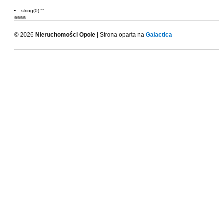
string(0) ""
aaaa
© 2026
Nieruchomości Opole
| Strona oparta na
Galactica