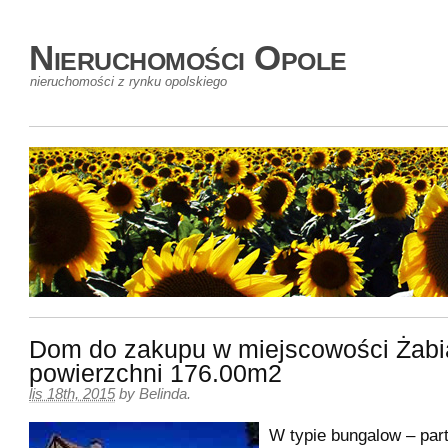
Nieruchomości Opole
nieruchomości z rynku opolskiego
Dom do zakupu w miejscowości Żabi
powierzchni 176.00m2
lis 18th, 2015
by
Belinda
.
W typie bungalow – par