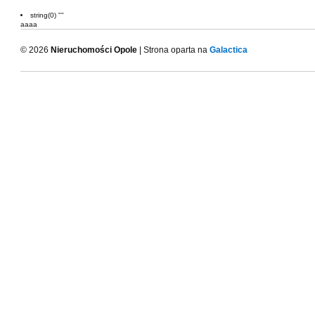
string(0) ""
aaaa
© 2026
Nieruchomości Opole
| Strona oparta na
Galactica