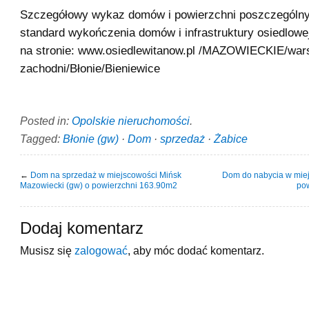
Szczegółowy wykaz domów i powierzchni poszczególny
standard wykończenia domów i infrastruktury osiedlowej
na stronie: www.osiedlewitanow.pl /MAZOWIECKIE/war
zachodni/Błonie/Bieniewice
Posted in:
Opolskie nieruchomości
.
Tagged:
Błonie (gw)
·
Dom
·
sprzedaż
·
Żabice
←
Dom na sprzedaż w miejscowości Mińsk
Dom do nabycia w mie
Mazowiecki (gw) o powierzchni 163.90m2
po
Dodaj komentarz
Musisz się
zalogować
, aby móc dodać komentarz.