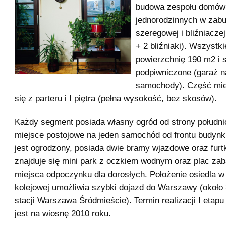
budowa zespołu domów
jednorodzinnych w zab
szeregowej i bliźniacz
+ 2 bliźniaki). Wszystk
powierzchnię 190 m2 i 
podpiwniczone (garaż n
samochody). Część mie
się z parteru i I piętra (pełna wysokość, bez skosów).
Każdy segment posiada własny ogród od strony południ
miejsce postojowe na jeden samochód od frontu budynk
jest ogrodzony, posiada dwie bramy wjazdowe oraz furtk
znajduje się mini park z oczkiem wodnym oraz plac zaba
miejsca odpoczynku dla dorosłych. Położenie osiedla w s
kolejowej umożliwia szybki dojazd do Warszawy (około 
stacji Warszawa Śródmieście). Termin realizacji I etapu
jest na wiosnę 2010 roku.