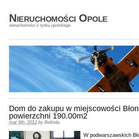
Nieruchomości Opole
nieruchomości z rynku opolskiego
Dom do zakupu w miejscowości Błoni
powierzchni 190.00m2
mar 9th, 2012
by
Belinda
.
W podwarszawskich Bło