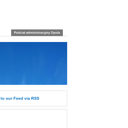
Podział administracyjny Opola
e
to our Feed
via RSS