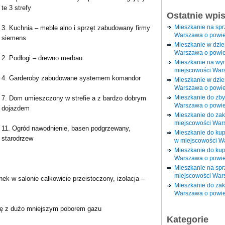
te 3 strefy
Ostatnie wpi
Mieszkanie na sp
3. Kuchnia – meble alno i sprzęt zabudowany firmy
Warszawa o powie
siemens
Mieszkanie w dzi
Warszawa o powie
2. Podłogi – drewno merbau
Mieszkanie na wy
miejscowości War
4. Garderoby zabudowane systemem komandor
Mieszkanie w dzie
Warszawa o powie
Mieszkanie do zby
7. Dom umieszczony w strefie a z bardzo dobrym
Warszawa o powie
dojazdem
Mieszkanie do za
miejscowości War
11. Ogród nawodnienie, basen podgrzewany,
Mieszkanie do ku
starodrzew
w miejscowości W
Mieszkanie do kup
Warszawa o powie
Mieszkanie na spr
miejscowości War
ek w salonie całkowicie przeistoczony, izolacja –
Mieszkanie do zak
Warszawa o powie
ię z dużo mniejszym poborem gazu
Kategorie