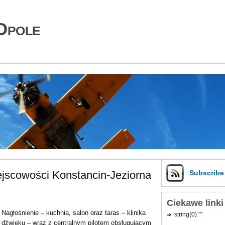
Opole
jscowości Konstancin-Jeziorna
Subscrib
Ciekawe linki
Nagłośnienie – kuchnia, salon oraz taras – klinika
string(0) ""
dźwięku – wraz z centralnym pilotem obsługującym