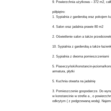
9. Powierzchnia użytkowa – 372 m2, cał
półpiętro:
1. Sypialnia z garderobą oraz pokojem 
4. Salon oraz jadalnia prawie 80 m2
2. Oświetlenie salon a także przedsione
10. Sypialnia z garderobą a także łazien
2. Sypialnia z dwoma pomieszczeniami
5. Piaseczyński/konstancin-jeziorna/kons
armatura, płytki
5. Kuchnia otwarta na jadalnię
3. Pomieszczenie gospodarcze. Do wyna
w konstancinie w strefie a , o powierz
odkrytym ( z podgrzewaną wodą). Naje