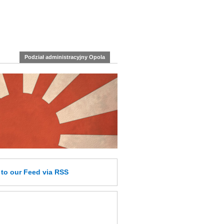
Podział administracyjny Opola
e
to our Feed
via RSS