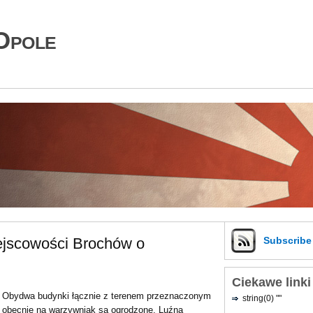
Opole
ejscowości Brochów o
Subscrib
Ciekawe linki
Obydwa budynki łącznie z terenem przeznaczonym
string(0) ""
obecnie na warzywniak są ogrodzone. Luźna