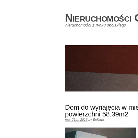
Nieruchomości 
nieruchomości z rynku opolskiego
Dom do wynajęcia w mi
powierzchni 58.39m2
mar 21st, 2016
by
Belinda
.