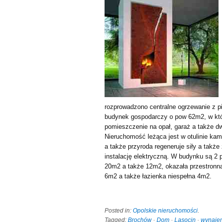
rozprowadzono centralne ogrzewanie z p
budynek gospodarczy o pow 62m2, w któr
pomieszczenie na opał, garaż a także
Nieruchomość leżąca jest w otulinie ka
a także przyroda regeneruje siły a takż
instalację elektryczną. W budynku są 2
20m2 a także 12m2, okazała przestronna
6m2 a także łazienka niespełna 4m2.
Posted in:
Opolskie nieruchomości
.
Tagged:
Brochów
·
Dom
·
Lasocin
·
wynaje