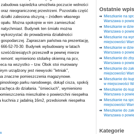
zabudowa sąsiedzka umożliwia poczucie wolności
Ostatnie wpi
oraz nieograniczonej przestrzeni. Pozostała część
Mieszkanie na sp
działki zalesiona olszyną – źródłem własnego
Warszawa o powie
opału. Można spokojnie w nim zamieszkać
Mieszkanie w dzi
natychmiast. Budynek ten śmiało można
Warszawa o powie
wykorzystać do prowadzenia działalności
Mieszkanie na wy
gospodarczej. Zapraszam państwa na prezentację,
miejscowości War
666-52-70-30. Budynek wybudowany w latach
Mieszkanie w dzie
Warszawa o powie
sześćdziesiątych przeszedł w pewnej mierze
Mieszkanie do zby
remont: wymieniono stolarkę okienną na pcv,
Warszawa o powie
ieca na wszystko – tzw. Obok stoi murowany
Mieszkanie do za
ym urządzony jest niewysoki "letniak",
miejscowości War
 dwa znaczne pomieszczenia magazynowe.
Mieszkanie do ku
mpinoskiego parku narodowego, dokąd cisza, spokój
w miejscowości W
e zachęca do działania. "śmieciuch", wymieniono
Mieszkanie do kup
Warszawa o powie
 pomieszczenia mieszkalne o powierzchni niespełna
Mieszkanie na spr
 kuchnia z jadalnią 16m2, przedsionek niespełna
miejscowości War
Mieszkanie do zak
Warszawa o powie
Kategorie
m