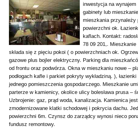
inwestycja na wynajem 
gabinety lub mieszkani
mieszkania przynależy 
powierzchni ok. Łazien
kaflach. Kontakt: rados
78 09 201,. Mieszkanie
składa się z pięciu pokoi ( o powierzchniach ok. Ogrze
gazowe plus bojler elektryczny. Parking dla mieszkańc
od frontu oraz podwórza. Okna w mieszkaniu nowe – pl
podłogach kafle i parkiet pokryty wykładziną. ), łazienki
jednego pomieszczenia gospodarczego. Mieszkanie um
parterze w kamienicy, okolice ulicy bolesława prusa – 
Uzbrojenie: gaz, prąd woda, kanalizacja. Kamienica jest
zmodernizowane klatki schodowej i pokrycia dachu. Jed
powierzchni 6m. Czynsz do zarządcy wynosi nieco pona
fundusz remontowy.