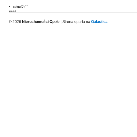
string(0) ""
aaaa
© 2026
Nieruchomości Opole
| Strona oparta na
Galactica