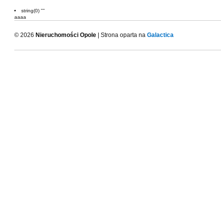
string(0) ""
aaaa
© 2026
Nieruchomości Opole
| Strona oparta na
Galactica