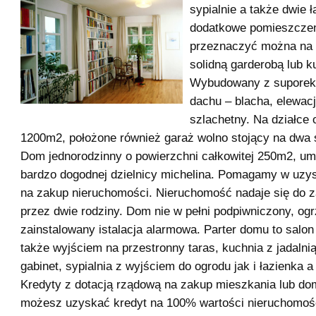
sypialnie a także dwie ła
dodatkowe pomieszczen
przeznaczyć można na s
solidną garderobą lub k
Wybudowany z suporeks
dachu – blacha, elewacj
szlachetny. Na działce 
1200m2, położone również garaż wolno stojący na dwa
Dom jednorodzinny o powierzchni całkowitej 250m2, um
bardzo dogodnej dzielnicy michelina. Pomagamy w uzys
na zakup nieruchomości. Nieruchomość nadaje się do 
przez dwie rodziny. Dom nie w pełni podpiwniczony, o
zainstalowany istalacja alarmowa. Parter domu to salo
także wyjściem na przestronny taras, kuchnia z jadalnią
gabinet, sypialnia z wyjściem do ogrodu jak i łazienka a
Kredyty z dotacją rządową na zakup mieszkania lub do
możesz uzyskać kredyt na 100% wartości nieruchomoś