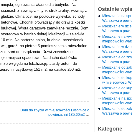
miejski, ogrzewania własne dla budynku. Na
Ostatnie wpi
ścianach z zewnątrz – tynk strukturalny, wewnątrz
Mieszkanie na sp
gładzie. Okna pcv, na podłodze wylewka, schody
Warszawa o powie
betonowe. Chodnik prowadzący do drzwi z kostki
Mieszkanie w dzi
brukowej. Wrota garażowe zamykane ręcznie. Dom
Warszawa o powie
szeregowy w bardzo dobrej lokalizacji – zaledwie
Mieszkanie na wy
10 min. Na parterze salon, kuchnia, przedsionek,
miejscowości War
wc, garaż; na piętrze 3 pomieszczenia mieszkalne
Mieszkanie w dzie
Warszawa o powie
rzestrzeń do urządzenia. Drzwi zewnętrzne
Mieszkanie do zby
zległe miejsca spacerowe. Na dachu dachówka
Warszawa o powie
m ze względu na lokalizację. Jazdy autem do
Mieszkanie do za
wierzchni użytkowej 151 m2, na działce 260 m2.
miejscowości War
Mieszkanie do ku
w miejscowości W
Mieszkanie do kup
Warszawa o powie
Mieszkanie na spr
miejscowości War
Mieszkanie do zak
Dom do zbycia w miejscowości Łysomice o
Warszawa o powie
powierzchni 185.60m2
→
Kategorie