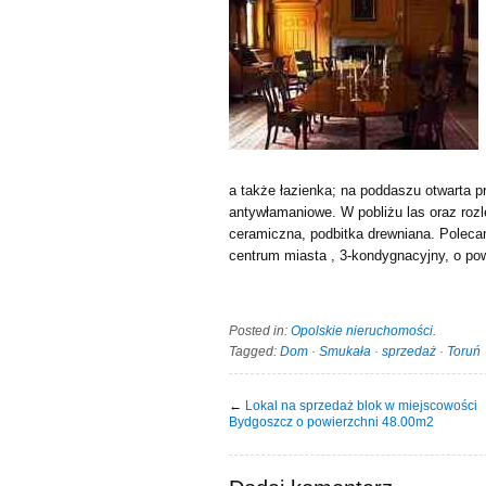
a także łazienka; na poddaszu otwarta p
antywłamaniowe. W pobliżu las oraz ro
ceramiczna, podbitka drewniana. Poleca
centrum miasta , 3-kondygnacyjny, o po
Posted in:
Opolskie nieruchomości
.
Tagged:
Dom
·
Smukała
·
sprzedaż
·
Toruń
←
Lokal na sprzedaż blok w miejscowości
Bydgoszcz o powierzchni 48.00m2