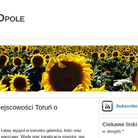
Opole
ejscowości Toruń o
Subscrib
Ciekawe linki
Łatwy wyjazd w kierunku gdańska, łodzi oraz
string(0) ""
warszawy. Woda oraz kanalizacja miejska, gaz