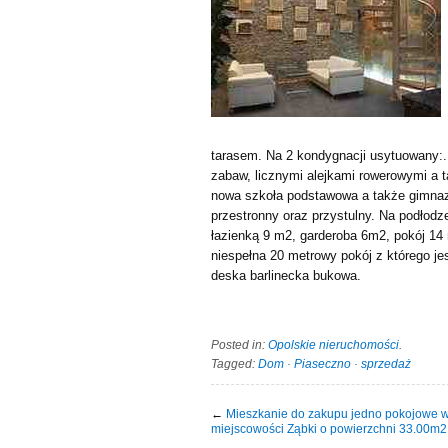
tarasem. Na 2 kondygnacji usytuowany:
zabaw, licznymi alejkami rowerowymi a t
nowa szkoła podstawowa a także gimnazj
przestronny oraz przystulny. Na podłodz
łazienką 9 m2, garderoba 6m2, pokój 14 
niespełna 20 metrowy pokój z którego jes
deska barlinecka bukowa.
Posted in:
Opolskie nieruchomości
.
Tagged:
Dom
·
Piaseczno
·
sprzedaż
←
Mieszkanie do zakupu jedno pokojowe 
miejscowości Ząbki o powierzchni 33.00m2