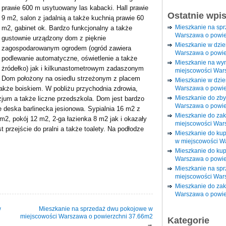
prawie 600 m usytuowany las kabacki. Hall prawie
Ostatnie wpi
9 m2, salon z jadalnią a także kuchnią prawie 60
Mieszkanie na sp
m2, gabinet ok. Bardzo funkcjonalny a także
Warszawa o powie
gustownie urządzony dom z pięknie
Mieszkanie w dzi
zagospodarowanym ogrodem (ogród zawiera
Warszawa o powie
podlewanie automatyczne, oświetlenie a także
Mieszkanie na wy
żródełko) jak i kilkunastometrowym zadaszonym
miejscowości War
. Dom położony na osiedlu strzeżonym z placem
Mieszkanie w dzie
Warszawa o powie
akże boiskiem. W pobliżu przychodnia zdrowia,
Mieszkanie do zby
um a także liczne przedszkola. Dom jest bardzo
Warszawa o powie
e deska barlinecka jesionowa. Sypialnia 16 m2 z
Mieszkanie do za
m2, pokój 12 m2, 2-ga łazienka 8 m2 jak i okazały
miejscowości War
t przejście do pralni a także toalety. Na podłodze
Mieszkanie do ku
w miejscowości W
Mieszkanie do kup
Warszawa o powie
Mieszkanie na spr
miejscowości War
Mieszkanie do zak
Warszawa o powie
w
Mieszkanie na sprzedaż dwu pokojowe w
miejscowości Warszawa o powierzchni 37.66m2
Kategorie
→