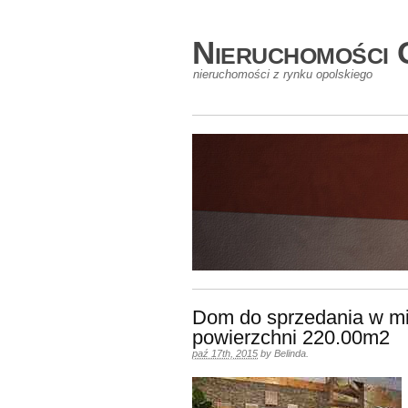
Nieruchomości 
nieruchomości z rynku opolskiego
Dom do sprzedania w mi
powierzchni 220.00m2
paź 17th, 2015
by
Belinda
.