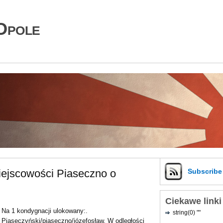
Opole
ejscowości Piaseczno o
Subscrib
Ciekawe linki
Na 1 kondygnacji ulokowany:.
string(0) ""
Piaseczyński/piaseczno/józefosław. W odległości