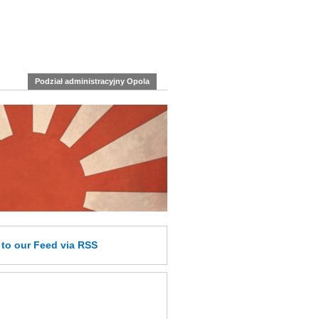
Podział administracyjny Opola
e
to our Feed
via RSS