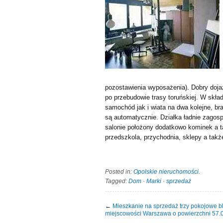
pozostawienia wyposażenia). Dobry doj
po przebudowie trasy toruńskiej. W skła
samochód jak i wiata na dwa kolejne, b
są automatycznie. Działka ładnie zagos
salonie położony dodatkowo kominek a ta
przedszkola, przychodnia, sklepy a tak
Posted in:
Opolskie nieruchomości
.
Tagged:
Dom
·
Marki
·
sprzedaż
←
Mieszkanie na sprzedaż trzy pokojowe b
miejscowości Warszawa o powierzchni 57