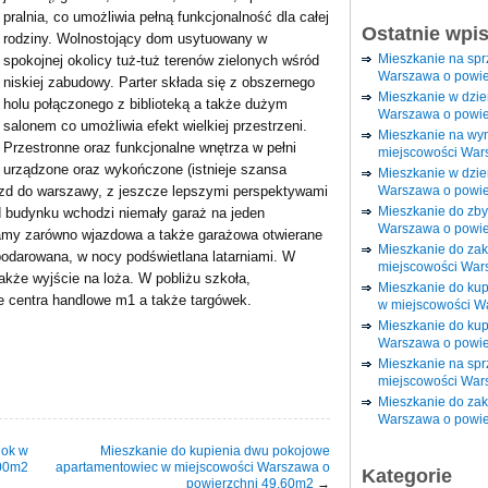
pralnia, co umożliwia pełną funkcjonalność dla całej
Ostatnie wpi
rodziny. Wolnostojący dom usytuowany w
Mieszkanie na sp
spokojnej okolicy tuż-tuż terenów zielonych wśród
Warszawa o powie
niskiej zabudowy. Parter składa się z obszernego
Mieszkanie w dzi
holu połączonego z biblioteką a także dużym
Warszawa o powie
salonem co umożliwia efekt wielkiej przestrzeni.
Mieszkanie na wy
Przestronne oraz funkcjonalne wnętrza w pełni
miejscowości War
urządzone oraz wykończone (istnieje szansa
Mieszkanie w dzie
Warszawa o powie
azd do warszawy, z jeszcze lepszymi perspektywami
Mieszkanie do zby
d budynku wchodzi niemały garaż na jeden
Warszawa o powie
ramy zarówno wjazdowa a także garażowa otwierane
Mieszkanie do za
podarowana, w nocy podświetlana latarniami. W
miejscowości War
kże wyjście na loża. W pobliżu szkoła,
Mieszkanie do ku
że centra handlowe m1 a także targówek.
w miejscowości W
Mieszkanie do kup
Warszawa o powie
Mieszkanie na spr
miejscowości War
Mieszkanie do zak
Warszawa o powie
lok w
Mieszkanie do kupienia dwu pokojowe
.00m2
apartamentowiec w miejscowości Warszawa o
Kategorie
powierzchni 49.60m2
→