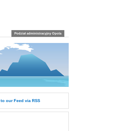
Podział administracyjny Opola
e
to our Feed
via RSS