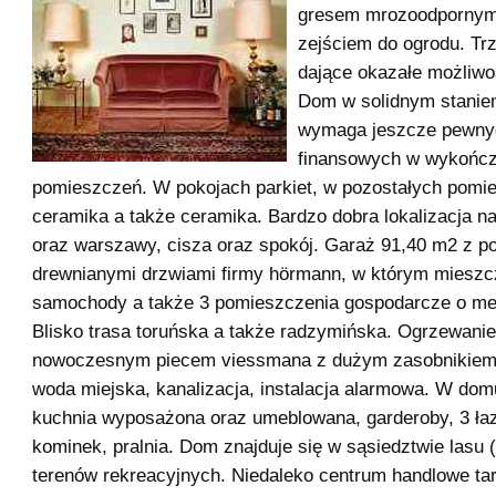
gresem mrozoodpornym,
zejściem do ogrodu. Tr
dające okazałe możliwoś
Dom w solidnym stanie
wymaga jeszcze pewny
finansowych w wykończ
pomieszczeń. W pokojach parkiet, w pozostałych pomi
ceramika a także ceramika. Bardzo dobra lokalizacja n
oraz warszawy, cisza oraz spokój. Garaż 91,40 m2 z p
drewnianymi drzwiami firmy hörmann, w którym mieszc
samochody a także 3 pomieszczenia gospodarcze o me
Blisko trasa toruńska a także radzymińska. Ogrzewani
nowoczesnym piecem viessmana z dużym zasobnikiem 
woda miejska, kanalizacja, instalacja alarmowa. W domu
kuchnia wyposażona oraz umeblowana, garderoby, 3 łaz
kominek, pralnia. Dom znajduje się w sąsiedztwie lasu 
terenów rekreacyjnych. Niedaleko centrum handlowe ta