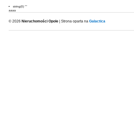
string(0) ""
aaaa
© 2026
Nieruchomości Opole
| Strona oparta na
Galactica