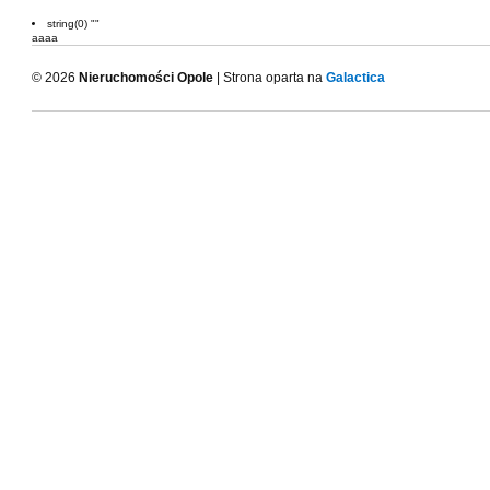
string(0) ""
aaaa
© 2026
Nieruchomości Opole
| Strona oparta na
Galactica