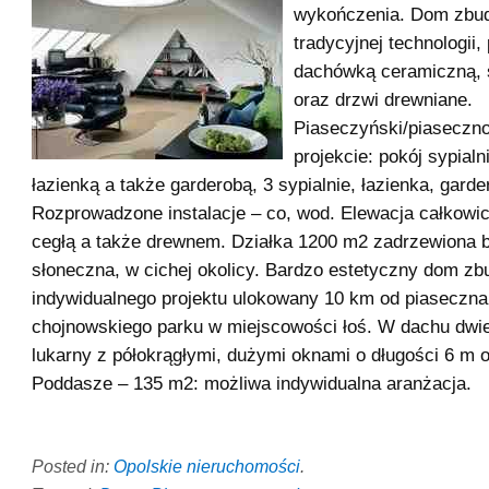
wykończenia. Dom zbu
tradycyjnej technologii,
dachówką ceramiczną, s
oraz drzwi drewniane.
Piaseczyński/piaseczn
projekcie: pokój sypial
łazienką a także garderobą, 3 sypialnie, łazienka, garde
Rozprowadzone instalacje – co, wod. Elewacja całkowi
cegłą a także drewnem. Działka 1200 m2 zadrzewiona 
słoneczna, w cichej okolicy. Bardzo estetyczny dom z
indywidualnego projektu ulokowany 10 km od piaseczna
chojnowskiego parku w miejscowości łoś. W dachu dwi
lukarny z półokrągłymi, dużymi oknami o długości 6 m o
Poddasze – 135 m2: możliwa indywidualna aranżacja.
Posted in:
Opolskie nieruchomości
.