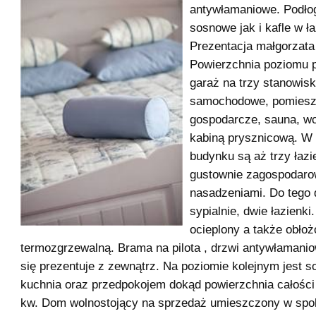
antywłamaniowe. Podłog
sosnowe jak i kafle w ł
Prezentacja małgorzata
Powierzchnia poziomu 
garaż na trzy stanowis
samochodowe, pomiesz
gospodarcze, sauna, wc
kabiną prysznicową. W
budynku są aż trzy łazi
gustownie zagospodar
nasadzeniami. Do tego 
sypialnie, dwie łazienki
ocieplony a także obło
termozgrzewalną. Brama na pilota , drzwi antywłamani
się prezentuje z zewnątrz. Na poziomie kolejnym jest so
kuchnia oraz przedpokojem dokąd powierzchnia całośc
kw. Dom wolnostojący na sprzedaż umieszczony w spoko