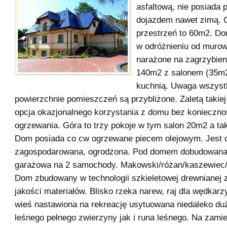
asfaltową, nie posiada 
dojazdem nawet zimą. C
przestrzeń to 60m2. D
w odróżnieniu od murow
narażone na zagrzybieni
140m2 z salonem (35m2)
kuchnią. Uwaga wszyst
powierzchnie pomieszczeń są przybliżone. Zaletą takiej 
opcja okazjonalnego korzystania z domu bez koniecznoś
ogrzewania. Góra to trzy pokoje w tym salon 20m2 a ta
Dom posiada co cw ogrzewane piecem olejowym. Jest o
zagospodarowana, ogrodzona. Pod domem dobudowana
garażowa na 2 samochody. Makowski/różan/kaszewiec
Dom zbudowany w technologii szkieletowej drewnianej z
jakości materiałów. Blisko rzeka narew, raj dla wędkarz
wieś nastawiona na rekreację usytuowana niedaleko d
leśnego pełnego zwierzyny jak i runa leśnego. Na zam