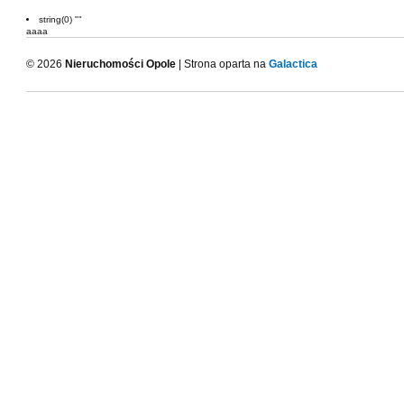
string(0) ""
aaaa
© 2026
Nieruchomości Opole
| Strona oparta na
Galactica