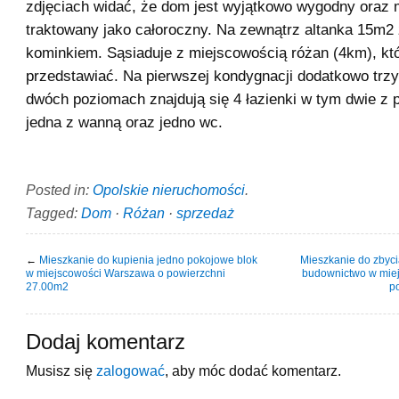
zdjęciach widać, że dom jest wyjątkowo wygodny oraz
traktowany jako całoroczny. Na zewnątrz altanka 15m
kominkiem. Sąsiaduje z miejscowością różan (4km), któ
przedstawiać. Na pierwszej kondygnacji dodatkowo trzy
dwóch poziomach znajdują się 4 łazienki w tym dwie z
jedna z wanną oraz jedno wc.
Posted in:
Opolskie nieruchomości
.
Tagged:
Dom
·
Różan
·
sprzedaż
←
Mieszkanie do kupienia jedno pokojowe blok
Mieszkanie do zbyc
w miejscowości Warszawa o powierzchni
budownictwo w mie
27.00m2
p
Dodaj komentarz
Musisz się
zalogować
, aby móc dodać komentarz.