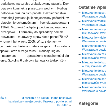
dodatkowo na działce zlokalizowany studnia. Dom
Ostatnie wpi
ogrzewa kominek z płaszczem wodnym. Podłogi
Mieszkanie na sp
betonowe oraz na nich panele. Bezpieczeństwo
Warszawa o powie
transakcji gwarantuje licencjonowany pośrednik w
Mieszkanie w dzi
obrocie nieruchomościami – licencja zawodowa nr
Warszawa o powie
13676. Możliwość adaptacji poddasza, wejście z
Mieszkanie na wy
przedpokoju. Oferujemy do sprzedaży domek
miejscowości War
drewniano – murowany o pow nieco ponad 70 m2
Mieszkanie w dzie
Warszawa o powie
lny remont był w roku 2005. Wraz z domem w
Mieszkanie do zby
go część wydzielona została na garaż. Dom składa
Warszawa o powie
edpokoju oraz dużego tarasu. Naddaje się do
Mieszkanie do za
——–apartment———–sprawdzone nieruchomości dla
miejscowości War
enie. Szkolna 6 dąbrowa tarnowska tel/fax: (14)
Mieszkanie do ku
w miejscowości W
Mieszkanie do kup
Warszawa o powie
Mieszkanie na spr
miejscowości War
Mieszkanie do zak
Warszawa o powie
ków o
Mieszkanie do zakupu jedno pokojowe
kamienica w miejscowości Kraków o powierzchni
Kategorie
40.00m2
→