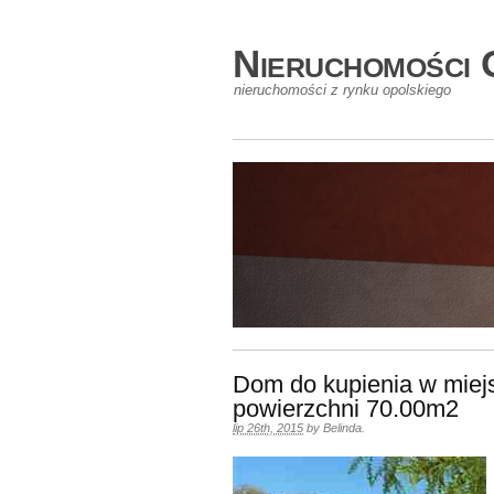
Nieruchomości 
nieruchomości z rynku opolskiego
Dom do kupienia w mie
powierzchni 70.00m2
lip 26th, 2015
by
Belinda
.