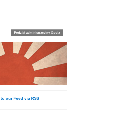
Podział administracyjny Opola
e
to our Feed
via RSS