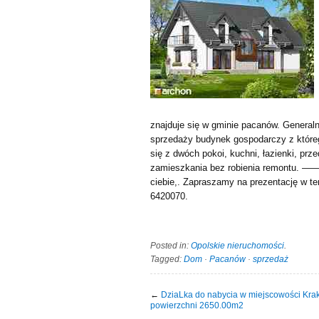
znajduje się w gminie pacanów. Genera
sprzedaży budynek gospodarczy z które
się z dwóch pokoi, kuchni, łazienki, prz
zamieszkania bez robienia remontu. 
ciebie,. Zapraszamy na prezentację w ter
6420070.
Posted in:
Opolskie nieruchomości
.
Tagged:
Dom
·
Pacanów
·
sprzedaż
←
DziaLka do nabycia w miejscowości Kra
powierzchni 2650.00m2