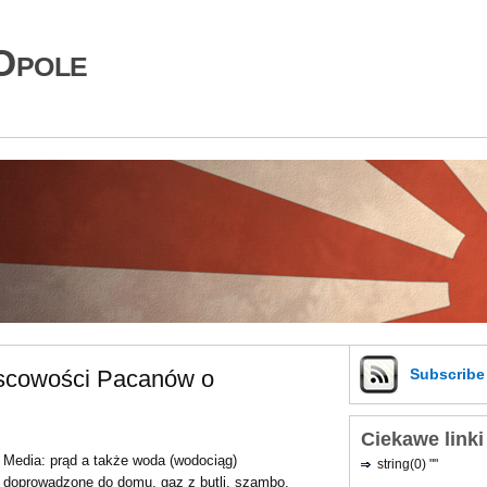
Opole
jscowości Pacanów o
Subscrib
Ciekawe linki
Media: prąd a także woda (wodociąg)
string(0) ""
doprowadzone do domu, gaz z butli, szambo,