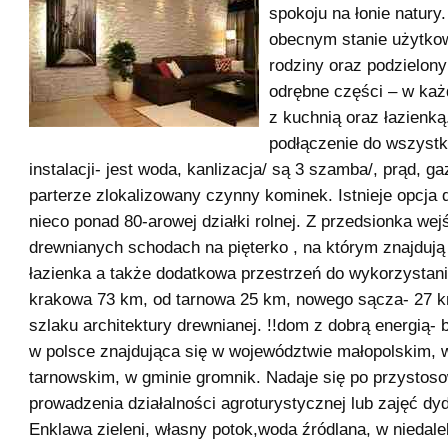
spokoju na łonie natury.
obecnym stanie użytko
rodziny oraz podzielony
odrębne części – w każd
z kuchnią oraz łazienk
podłączenie do wszystk
instalacji- jest woda, kanlizacja/ są 3 szamba/, prąd, g
parterze zlokalizowany czynny kominek. Istnieje opcja 
nieco ponad 80-arowej działki rolnej. Z przedsionka wej
drewnianych schodach na pięterko , na którym znajdują 
łazienka a także dodatkowa przestrzeń do wykorzystani
krakowa 73 km, od tarnowa 25 km, nowego sącza- 27 k
szlaku architektury drewnianej. !!dom z dobrą energią-
w polsce znajdująca się w województwie małopolskim, 
tarnowskim, w gminie gromnik. Nadaje się po przystos
prowadzenia działalności agroturystycznej lub zajęć dy
Enklawa zieleni, własny potok,woda źródlana, w niedalek