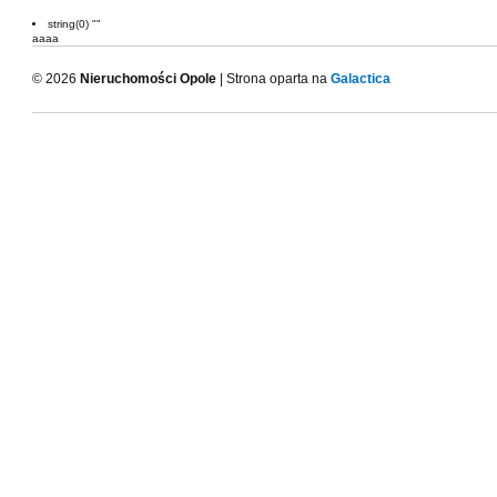
string(0) ""
aaaa
© 2026
Nieruchomości Opole
| Strona oparta na
Galactica