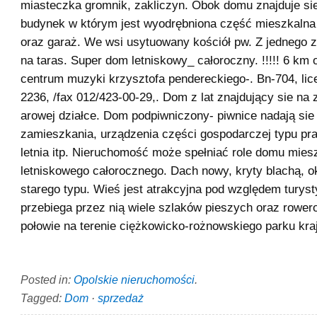
miasteczka gromnik, zakliczyn. Obok domu znajduje si
budynek w którym jest wyodrębniona część mieszkalna
oraz garaż. We wsi usytuowany kościół pw. Z jednego z
na taras. Super dom letniskowy_ całoroczny. !!!!! 6 km 
centrum muzyki krzysztofa pendereckiego-. Bn-704, li
2236, /fax 012/423-00-29,. Dom z lat znajdujący sie na 
arowej działce. Dom podpiwniczony- piwnice nadają sie
zamieszkania, urządzenia części gospodarczej typu pra
letnia itp. Nieruchomość może spełniać role domu mies
letniskowego całorocznego. Dach nowy, kryty blachą, 
starego typu. Wieś jest atrakcyjna pod względem turys
przebiega przez nią wiele szlaków pieszych oraz rower
połowie na terenie ciężkowicko-rożnowskiego parku kr
Posted in:
Opolskie nieruchomości
.
Tagged:
Dom
·
sprzedaż