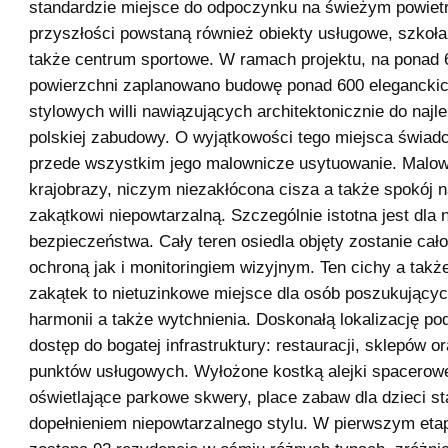
standardzie miejsce do odpoczynku na świeżym powiet
przyszłości powstaną również obiekty usługowe, szkoła
także centrum sportowe. W ramach projektu, na ponad
powierzchni zaplanowano budowę ponad 600 eleganckic
stylowych willi nawiązujących architektonicznie do najl
polskiej zabudowy. O wyjątkowości tego miejsca świad
przede wszystkim jego malownicze usytuowanie. Malo
krajobrazy, niczym niezakłócona cisza a także spokój 
zakątkowi niepowtarzalną. Szczególnie istotna jest dla 
bezpieczeństwa. Cały teren osiedla objęty zostanie ca
ochroną jak i monitoringiem wizyjnym. Ten cichy a takż
zakątek to nietuzinkowe miejsce dla osób poszukującyc
harmonii a także wytchnienia. Doskonałą lokalizację p
dostęp do bogatej infrastruktury: restauracji, sklepów o
punktów usługowych. Wyłożone kostką alejki spacerowe,
oświetlające parkowe skwery, place zabaw dla dzieci st
dopełnieniem niepowtarzalnego stylu. W pierwszym eta