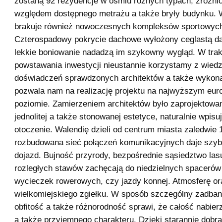
zostaną 92 rezydencje w ośmiu różnych typach, zróżn
względem dostępnego metrażu a także bryły budynku. W
brakuje również nowoczesnych kompleksów sportowyc
Czterospadowy pokrycie dachowe wyłożony ceglastą d
lekkie boniowanie nadadzą im szykowny wygląd. W trak
powstawania inwestycji nieustannie korzystamy z wiedz
doświadczeń sprawdzonych architektów a także wykon
pozwala nam na realizację projektu na najwyższym eur
poziomie. Zamierzeniem architektów było zaprojektowan
jednolitej a także stonowanej estetyce, naturalnie wpisu
otoczenie. Walendię dzieli od centrum miasta zaledwie 
rozbudowana sieć połączeń komunikacyjnych daje szybk
dojazd. Bujność przyrody, bezpośrednie sąsiedztwo las
rozległych stawów zachęcają do niedzielnych spacerów 
wycieczek rowerowych, czy jazdy konnej. Atmosferę ora
wielkomiejskiego zgiełku. W sposób szczególny zadbano 
obfitość a także różnorodność sprawi, że całość nabie
a także przyjemnego charakteru. Dzięki starannie dobr