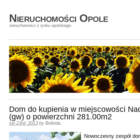
Nieruchomości Opole
nieruchomości z rynku opolskiego
Dom do kupienia w miejscowości Na
(gw) o powierzchni 281.00m2
sie 23rd, 2013
by
Belinda
.
Nowoczesny zespół d