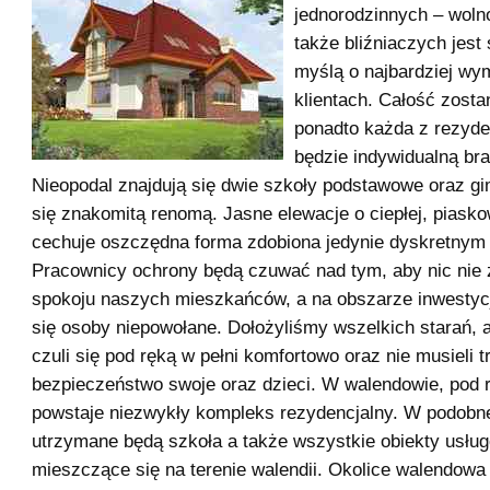
jednorodzinnych – woln
także bliźniaczych jest
myślą o najbardziej w
klientach. Całość zosta
ponadto każda z rezyde
będzie indywidualną br
Nieopodal znajdują się dwie szkoły podstawowe oraz g
się znakomitą renomą. Jasne elewacje o ciepłej, piasko
cechuje oszczędna forma zdobiona jedynie dyskretnym
Pracownicy ochrony będą czuwać nad tym, aby nic nie 
spokoju naszych mieszkańców, a na obszarze inwestycji
się osoby niepowołane. Dołożyliśmy wszelkich starań, 
czuli się pod ręką w pełni komfortowo oraz nie musieli 
bezpieczeństwo swoje oraz dzieci. W walendowie, pod
powstaje niezwykły kompleks rezydencjalny. W podobnej
utrzymane będą szkoła a także wszystkie obiekty usłu
mieszczące się na terenie walendii. Okolice walendowa