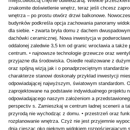
miejscowością chętnie odwiedzaną. Wielkie przeszkleni
znakomite doświetlenie wnętrz, teraz jeśli chcesz zapro
wnętrza – po prostu otwórz drzwi balkonowe. Nowoczes
budynków podkreśla opcja zachowania panoramy widok
dla siebie. • zwarta bryła domu z dachem dwuspadow
dachówki ceramicznej. Nowa inwestycja w podwrocławski
oddalonej zaledwie 3,5 km od granic wrocławia a także
centrum. • najnowsze technologie grzewcze oraz wentyl
przyjazne dla środowiska. Osiedle realizowane z duż
oraz spójną wizją jak i o ponadprzeciętnym standardzie
charakterze stanowi doskonały przykład inwestycji mie
odpowiadającej najwyższym, światowym standardom. Os
zaprojektowane na podstawie indywidualnego projektu na
odpowiadającego naszym założeniom a przedstawionego
perspectiv s. Zamieszkaj w centrum ładnej scenerii a ta
przyrodą nie wychodząc z domu. • przestrzeń oraz funk
rozplanowanie wnętrza. Czyż nie jest przyjemnie wypo
dnia ciesząc oko pięknym widokiem rozpościerającym s