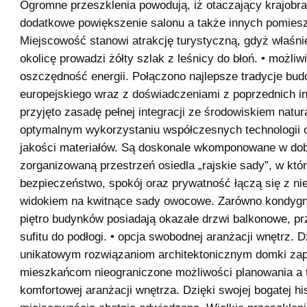
Ogromne przeszklenia powodują, iż otaczający krajobra
dodatkowe powiększenie salonu a także innych pomies
Miejscowość stanowi atrakcję turystyczną, gdyż właśni
okolicę prowadzi żółty szlak z leśnicy do błoń. • możliw
oszczędność energii. Połączono najlepsze tradycje bu
europejskiego wraz z doświadczeniami z poprzednich in
przyjęto zasadę pełnej integracji ze środowiskiem natu
optymalnym wykorzystaniu współczesnych technologii 
jakości materiałów. Są doskonale wkomponowane w do
zorganizowaną przestrzeń osiedla „rajskie sady”, w któ
bezpieczeństwo, spokój oraz prywatność łączą się z n
widokiem na kwitnące sady owocowe. Zarówno kondygna
piętro budynków posiadają okazałe drzwi balkonowe, p
sufitu do podłogi. • opcja swobodnej aranżacji wnętrz. D
unikatowym rozwiązaniom architektonicznym domki za
mieszkańcom nieograniczone możliwości planowania a 
komfortowej aranżacji wnętrza. Dzięki swojej bogatej hist