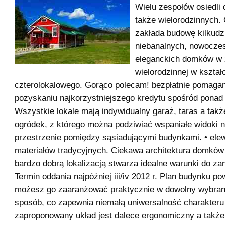
Wielu zespołów osiedli
także wielorodzinnych. 
zakłada budowę kilkudz
niebanalnych, nowocze
eleganckich domków w
wielorodzinnej w kształ
czterolokalowego. Gorąco polecam! bezpłatnie pomag
pozyskaniu najkorzystniejszego kredytu spośród ponad
Wszystkie lokale mają indywidualny garaż, taras a tak
ogródek, z którego można podziwiać wspaniałe widoki n
przestrzenie pomiędzy sąsiadującymi budynkami. • ele
materiałów tradycyjnych. Ciekawa architektura domków
bardzo dobrą lokalizacją stwarza idealne warunki do za
Termin oddania najpóźniej iii/iv 2012 r. Plan budynku po
możesz go zaaranżować praktycznie w dowolny wybrany
sposób, co zapewnia niemałą uniwersalność charakteru
zaproponowany układ jest dalece ergonomiczny a także