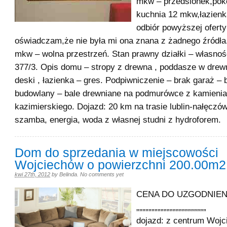
mkw – przedsionek,pok
kuchnia 12 mkw,łazienk
odbiór powyższej oferty
oświadczam,że nie była mi ona znana z żadnego źródła
mkw – wolna przestrzeń. Stan prawny działki – własność
377/3. Opis domu – stropy z drewna , poddasze w drewn
deski , łazienka – gres. Podpiwniczenie – brak garaż – b
budowlany – bale drewniane na podmurówce z kamienia
kazimierskiego. Dojazd: 20 km na trasie lublin-nałęczów
szamba, energia, woda z własnej studni z hydroforem.
Dom do sprzedania w miejscowości
Wojciechów o powierzchni 200.00m2
kwi 27th, 2012
by
Belinda
.
No comments yet
CENA DO UZGODNIENIA
„„„„„„„„„„„„„„„„„„„„„„„
dojazd: z centrum Woj