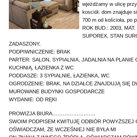
wjeżdżamy w ulicę przy 
kosciół. dom znajduje s
700 m od kościoła, po p
ROK BUD.: 2003, MAT.
SUPOREX, STAN SU
ZADASZONY,
PODPIWNICZENIE: BRAK
PARTER: SALON, SYPIALNIA, JADALNIA NA PLANI
KUCHNIĄ, ŁAZIENKA Z WC
PODDASZE: 3 SYPIALNIE, ŁAZIENKA, WC
OGRODZENIE: BRAK, NA DZIAŁCE ZNAJDUJĄ SIĘ 
MUROWANE BUDYNKI GOSPODARCZE
WYDANIE: OD RĘKI
PROWIZJA BIURA…………………….
SWOIM PODPISEM KWITUJĘ ODBIÓR POWYŻSZEJ 
OŚWIADCZAM, ŻE WCZEŚNIEJ NIE BYŁA MI