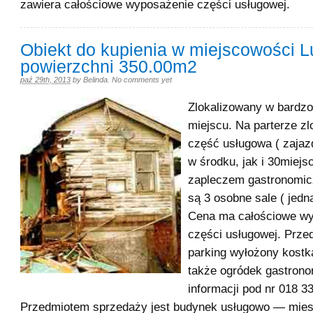
zawiera całościowe wyposażenie części usługowej.
Obiekt do kupienia w miejscowości L
powierzchni 350.00m2
paź 29th, 2013
by
Belinda
.
No comments yet
Zlokalizowany w bardzo
miejscu. Na parterze zl
część usługowa ( zajaz
w środku, jak i 30miejs
zapleczem gastronomic
są 3 osobne sale ( jedn
Cena ma całościowe w
części usługowej. Przed
parking wyłożony kostk
także ogródek gastrono
informacji pod nr 018 33
Przedmiotem sprzedaży jest budynek usługowo — mies