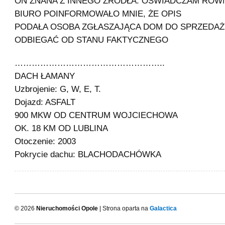
ON ZNANA Z INNEGO ŹRÓDŁA. OŚWIADCZAM RÓWN
BIURO POINFORMOWAŁO MNIE, ŻE OPIS
PODAŁA OSOBA ZGŁASZAJĄCA DOM DO SPRZEDAŻ
ODBIEGAĆ OD STANU FAKTYCZNEGO
……………………………………………..
DACH ŁAMANY
Uzbrojenie: G, W, E, T.
Dojazd: ASFALT
900 MKW OD CENTRUM WOJCIECHOWA
OK. 18 KM OD LUBLINA
Otoczenie: 2003
Pokrycie dachu: BLACHODACHÓWKA
© 2026
Nieruchomości Opole
| Strona oparta na
Galactica