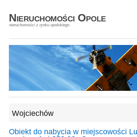
Nieruchomości Opole
nieruchomości z rynku opolskiego
Wojciechów
Obiekt do nabycia w miejscowości Lu