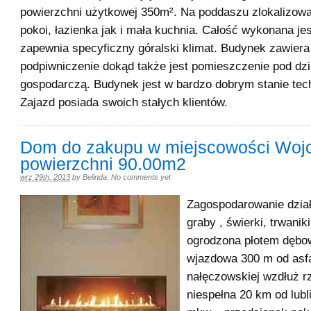
powierzchni użytkowej 350m². Na poddaszu zlokalizowa
pokoi, łazienka jak i mała kuchnia. Całość wykonana je
zapewnia specyficzny góralski klimat. Budynek zawiera
podpiwniczenie dokąd także jest pomieszczenie pod dzi
gospodarczą. Budynek jest w bardzo dobrym stanie te
Zajazd posiada swoich stałych klientów.
Dom do zakupu w miejscowości Woj
powierzchni 90.00m2
wrz 29th, 2013
by
Belinda
.
No comments yet
Zagospodarowanie działk
graby , świerki, trwanik
ogrodzona płotem dęb
wjazdowa 300 m od asfal
nałęczowskiej wzdłuż rz
niespełna 20 km od lubl