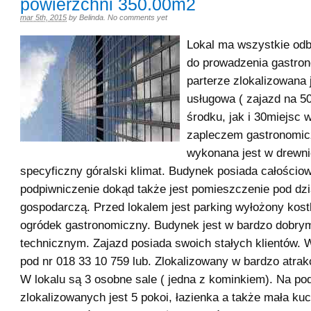
powierzchni 350.00m2
mar 5th, 2015
by
Belinda
.
No comments yet
Lokal ma wszystkie odb
do prowadzenia gastron
parterze zlokalizowana 
usługowa ( zajazd na 5
środku, jak i 30miejsc 
zapleczem gastronomic
wykonana jest w drewni
specyficzny góralski klimat. Budynek posiada całościo
podpiwniczenie dokąd także jest pomieszczenie pod dzi
gospodarczą. Przed lokalem jest parking wyłożony kost
ogródek gastronomiczny. Budynek jest w bardzo dobrym
technicznym. Zajazd posiada swoich stałych klientów. W
pod nr 018 33 10 759 lub. Zlokalizowany w bardzo atra
W lokalu są 3 osobne sale ( jedna z kominkiem). Na p
zlokalizowanych jest 5 pokoi, łazienka a także mała ku