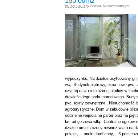
150.00m2
lis 15th, 2013
by
Belinda
.
No comments yet
wypoczynku. Na działce usytuowany grill
wc,. Budynek piętrowy, okna nowe pvc, 
czystej oraz nieskażonej okolicy w zacho
drawieńskiego parku narodowego. Budyne
pvc, rolety zewnętrzne,. Nieruchomość i
agroturystyczne. Dom w zabudowie bliźn
oddzielne wejścia na parter oraz na piętr
km od gorzowa wlkp. Centralne ogrzewan
działce umieszczony również wiata na dw
pokoje,. – aneks kuchenny, – 3 pomieszc