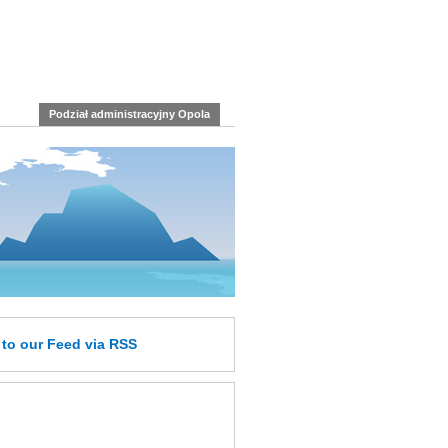
Podział administracyjny Opola
e
to our Feed
via RSS