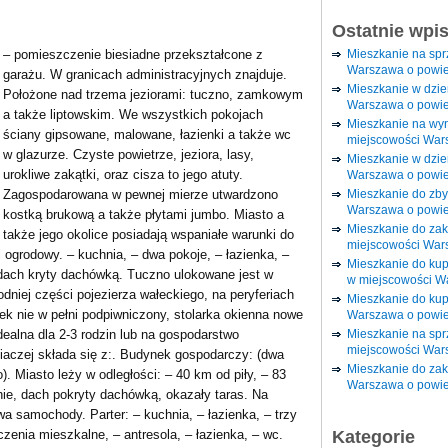
Ostatnie wpi
Mieszkanie na sp
– pomieszczenie biesiadne przekształcone z
Warszawa o powie
garażu. W granicach administracyjnych znajduje.
Mieszkanie w dzi
Położone nad trzema jeziorami: tuczno, zamkowym
Warszawa o powie
a także liptowskim. We wszystkich pokojach
Mieszkanie na wy
ściany gipsowane, malowane, łazienki a także wc
miejscowości War
w glazurze. Czyste powietrze, jeziora, lasy,
Mieszkanie w dzie
urokliwe zakątki, oraz cisza to jego atuty.
Warszawa o powie
Mieszkanie do zby
Zagospodarowana w pewnej mierze utwardzono
Warszawa o powie
kostką brukową a także płytami jumbo. Miasto a
Mieszkanie do za
także jego okolice posiadają wspaniałe warunki do
miejscowości War
 ogrodowy. – kuchnia, – dwa pokoje, – łazienka, –
Mieszkanie do ku
dach kryty dachówką. Tuczno ulokowane jest w
w miejscowości W
dniej części pojezierza wałeckiego, na peryferiach
Mieszkanie do kup
k nie w pełni podpiwniczony, stolarka okienna nowe
Warszawa o powie
Mieszkanie na spr
dealna dla 2-3 rodzin lub na gospodarstwo
miejscowości War
iaczej składa się z:. Budynek gospodarczy: (dwa
Mieszkanie do zak
o). Miasto leży w odległości: – 40 km od piły, – 83
Warszawa o powie
ie, dach pokryty dachówką, okazały taras. Na
a samochody. Parter: – kuchnia, – łazienka, – trzy
Kategorie
zenia mieszkalne, – antresola, – łazienka, – wc.