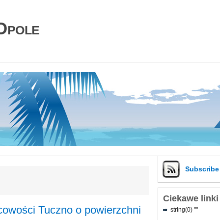
Opole
Subscrib
Ciekawe linki
owości Tuczno o powierzchni
string(0) ""