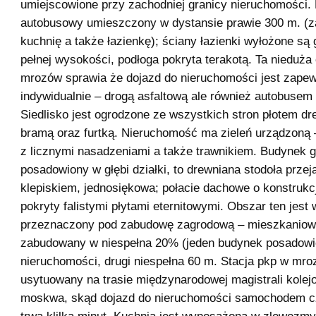
umiejscowione przy zachodniej granicy nieruchomości.
autobusowy umieszczony w dystansie prawie 300 m. (za
kuchnię a także łazienkę); ściany łazienki wyłożone są 
pełnej wysokości, podłoga pokryta terakotą. Ta nieduża
mrozów sprawia że dojazd do nieruchomości jest zapewn
indywidualnie – drogą asfaltową ale również autobusem
Siedlisko jest ogrodzone ze wszystkich stron płotem d
bramą oraz furtką. Nieruchomość ma zieleń urządzoną 
z licznymi nasadzeniami a także trawnikiem. Budynek 
posadowiony w głębi działki, to drewniana stodoła prze
klepiskiem, jednosiękowa; połacie dachowe o konstrukcj
pokryty falistymi płytami eternitowymi. Obszar ten jest 
przeznaczony pod zabudowę zagrodową – mieszkaniową
zabudowany w niespełna 20% (jeden budynek posadowi
nieruchomości, drugi niespełna 60 m. Stacja pkp w mro
usytuowany na trasie międzynarodowej magistrali kolejo
moskwa, skąd dojazd do nieruchomości samochodem 