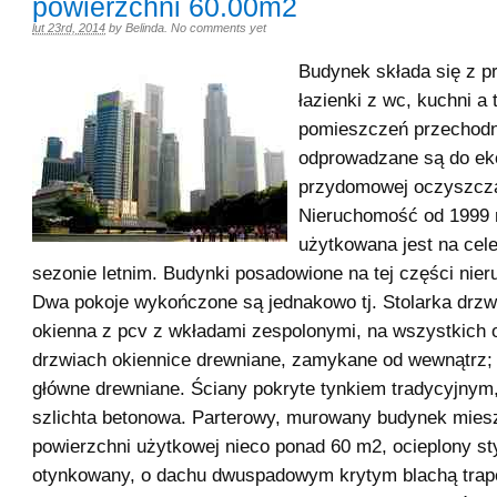
powierzchni 60.00m2
lut 23rd, 2014
by
Belinda
.
No comments yet
Budynek składa się z p
łazienki z wc, kuchni a 
pomieszczeń przechodni
odprowadzane są do eko
przydomowej oczyszcza
Nieruchomość od 1999 
użytkowana jest na cel
sezonie letnim. Budynki posadowione na tej części nier
Dwa pokoje wykończone są jednakowo tj. Stolarka drzw
okienna z pcv z wkładami zespolonymi, na wszystkich 
drzwiach okiennice drewniane, zamykane od wewnątrz;
główne drewniane. Ściany pokryte tynkiem tradycyjnym
szlichta betonowa. Parterowy, murowany budynek mies
powierzchni użytkowej nieco ponad 60 m2, ocieplony s
otynkowany, o dachu dwuspadowym krytym blachą tra