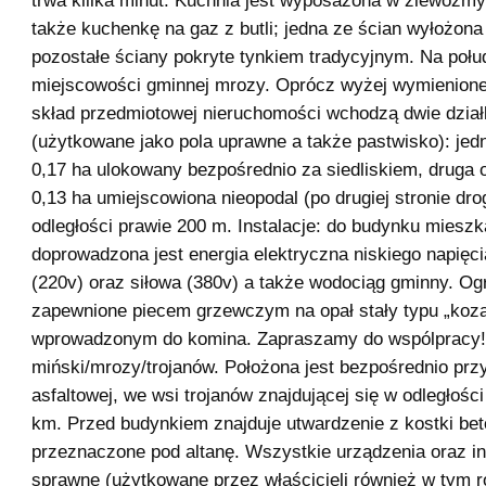
trwa klilka minut. Kuchnia jest wyposażona w zlewozm
także kuchenkę na gaz z butli; jedna ze ścian wyłożona 
pozostałe ściany pokryte tynkiem tradycyjnym. Na połu
miejscowości gminnej mrozy. Oprócz wyżej wymienione
skład przedmiotowej nieruchomości wchodzą dwie działk
(użytkowane jako pola uprawne a także pastwisko): jed
0,17 ha ulokowany bezpośrednio za siedliskiem, druga 
0,13 ha umiejscowiona nieopodal (po drugiej stronie drog
odległości prawie 200 m. Instalacje: do budynku miesz
doprowadzona jest energia elektryczna niskiego napięc
(220v) oraz siłowa (380v) a także wodociąg gminny. O
zapewnione piecem grzewczym na opał stały typu „koz
wprowadzonym do komina. Zapraszamy do wspólpracy!
miński/mrozy/trojanów. Położona jest bezpośrednio prz
asfaltowej, we wsi trojanów znajdującej się w odległośc
km. Przed budynkiem znajduje utwardzenie z kostki be
przeznaczone pod altanę. Wszystkie urządzenia oraz in
sprawne (użytkowane przez właścicieli również w tym ro