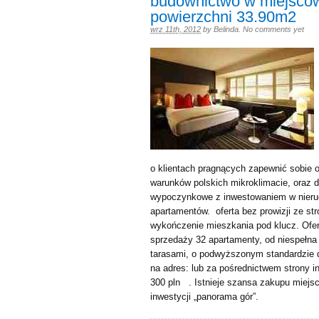
budownictwo w miejscow
powierzchni 33.90m2
wrz 11th, 2012
by
Belinda
.
No comments yet
o klientach pragnących zapewnić sobie
warunków polskich mikroklimacie, oraz d
wypoczynkowe z inwestowaniem w nieru
apartamentów. oferta bez prowizji ze str
wykończenie mieszkania pod klucz. Ofert
sprzedaży 32 apartamenty, od niespełna
tarasami, o podwyższonym standardzie 
na adres: lub za pośrednictwem strony 
300 pln . Istnieje szansa zakupu miejs
inwestycji „panorama gór”.