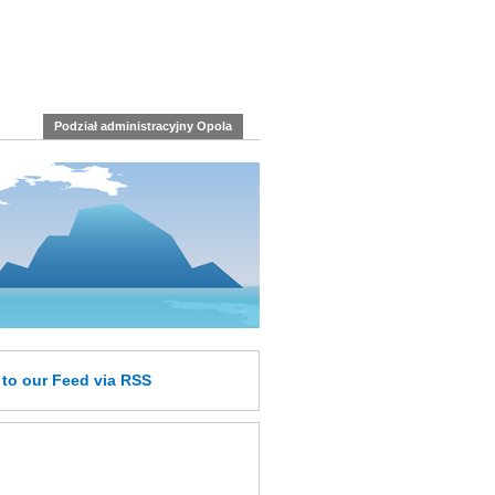
Podział administracyjny Opola
e
to our Feed
via RSS