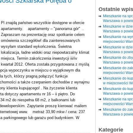
ości Szklarska Poręba o
Ostatnie wpi
Mieszkanie na sp
Warszawa o powie
Pl znajdą państwo wszystkie dostępne w ofercie
Mieszkanie w dzi
apartamenty. apartamenty – "panorama gór" .
Warszawa o powie
Zapraszam na prezentację oraz spotkanie celem
Mieszkanie na wy
omówienia szczegółów! dla zainteresowanych
miejscowości War
wysyłam standard wykończenia. Świetna
Mieszkanie w dzie
Warszawa o powie
lokalizacja, ładne widoki oraz niepowtarzalny klimat
Mieszkanie do zby
miejsca. Termin zakończenia inwestycji iii/iv
Warszawa o powie
kwartał 2012. Oferta została przygotowana z myślą
Mieszkanie do za
 opcja wypoczynku w miejscu o wyjątkowym dla
miejscowości War
la tych, którzy pragną połączyć funkcje
Mieszkanie do ku
chomości a także czerpaniem dochodów z wynajmu
w miejscowości W
ony klienta kupującego! . Na życzenie klienta
Mieszkanie do kup
Warszawa o powie
a dotyczy apartamentu nr 16 – ii piętro. Do
Mieszkanie na spr
 34 m2 do niespełna 68 m2, z balkonami lub
miejscowości War
deweloperskim. Zapytanie proszę kierować mailem
Mieszkanie do zak
internetowej www. metraż 33,90 mkw / cena: 237
Warszawa o powie
ca parkingowego lub garażu pod budynkiem. W
Kategorie