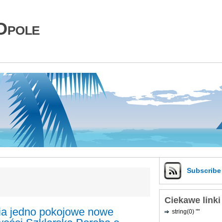
Opole
Subscrib
Ciekawe linki
ia jedno pokojowe nowe
string(0) ""