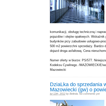
komunikacji, obsługę techniczną i napr
pojazdów i olejów opałowych. Wskaźni
budynków przy zabudowie usługowo-produ
500 m2 powierzchni sprzedaży. Bardzo d
dojazd droga asfaltową. Cena nieruchomo
Numer oferty w biurze: PS/577. Niniejsze
Kodeksu Cywilnego. /MAZOWIECKIE/wa
Mazowiecki
DziaLka do sprzedania 
Mazowiecki (gw) o powi
lut 12th, 2012
by
Belinda
.
No comments yet