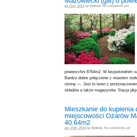
Mazowiecki (gw) o powi
lut 21st, 2016
by
Belinda
.
No comments yet
powierzchni 8764m2. W bezpośrednim sąs
Bardzo dobre połączenie z miastem st
stronę —. Jest to teren z przeznaczeni
składów a także magazynów. Stacja pkp 
Mieszkanie do kupienia
miejscowości Ożarów Ma
40.64m2
gru 15th, 2015
by
Belinda
.
No comments yet