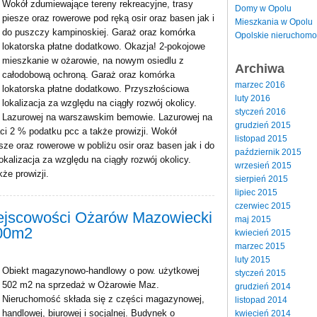
Wokół zdumiewające tereny rekreacyjne, trasy
Domy w Opolu
piesze oraz rowerowe pod ręką osir oraz basen jak i
Mieszkania w Opolu
do puszczy kampinoskiej. Garaż oraz komórka
Opolskie nieruchomo
lokatorska płatne dodatkowo. Okazja! 2-pokojowe
mieszkanie w ożarowie, na nowym osiedlu z
Archiwa
całodobową ochroną. Garaż oraz komórka
marzec 2016
lokatorska płatne dodatkowo. Przyszłościowa
luty 2016
lokalizacja za względu na ciągły rozwój okolicy.
styczeń 2016
Lazurowej na warszawskim bemowie. Lazurowej na
grudzień 2015
i 2 % podatku pcc a także prowizji. Wokół
listopad 2015
esze oraz rowerowe w pobliżu osir oraz basen jak i do
październik 2015
kalizacja za względu na ciągły rozwój okolicy.
wrzesień 2015
że prowizji.
sierpień 2015
lipiec 2015
czerwiec 2015
iejscowości Ożarów Mazowiecki
maj 2015
.00m2
kwiecień 2015
marzec 2015
luty 2015
Obiekt magazynowo-handlowy o pow. użytkowej
styczeń 2015
502 m2 na sprzedaż w Ożarowie Maz.
grudzień 2014
Nieruchomość składa się z części magazynowej,
listopad 2014
handlowej, biurowej i socjalnej. Budynek o
kwiecień 2014