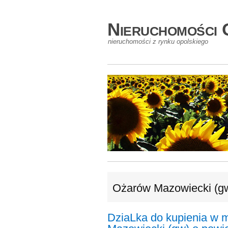
Nieruchomości 
nieruchomości z rynku opolskiego
Ożarów Mazowiecki (g
DziaLka do kupienia w 