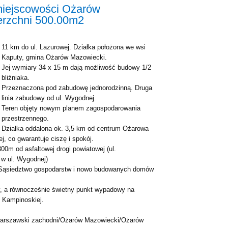
miejscowości Ożarów
erzchni 500.00m2
11 km do ul. Lazurowej. Działka położona we wsi
Kaputy, gmina Ożarów Mazowiecki.
Jej wymiary 34 x 15 m dają możliwość budowy 1/2
bliźniaka.
Przeznaczona pod zabudowę jednorodzinną. Druga
linia zabudowy od ul. Wygodnej.
Teren objęty nowym planem zagospodarowania
przestrzennego.
Działka oddalona ok. 3,5 km od centrum Ożarowa
, co gwarantuje ciszę i spokój.
00m od asfaltowej drogi powiatowej (ul.
 w ul. Wygodnej)
. Sąsiedztwo gospodarstw i nowo budowanych domów
y, a równocześnie świetny punkt wypadowy na
 Kampinoskiej.
arszawski zachodni/Ożarów Mazowiecki/Ożarów