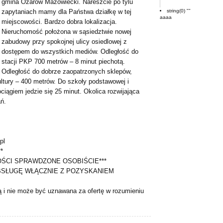
gmina Ożarów Mazowiecki. Nareszcie po tylu
string(0) ""
zapytaniach mamy dla Państwa działkę w tej
aaaa
miejscowości. Bardzo dobra lokalizacja.
Nieruchomość położona w sąsiedztwie nowej
zabudowy przy spokojnej ulicy osiedlowej z
dostępem do wszystkich mediów. Odległość do
stacji PKP 700 metrów – 8 minut piechotą.
Odległość do dobrze zaopatrzonych sklepów,
ultury – 400 metrów. Do szkoły podstawowej i
ągiem jedzie się 25 minut. Okolica rozwijająca
ń.
pl
*
OŚCI SPRAWDZONE OSOBIŚCIE***
BSŁUGĘ WŁĄCZNIE Z POZYSKANIEM
ją i nie może być uznawana za ofertę w rozumieniu