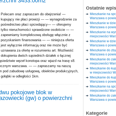
erzchni 3453.00m2
Ostatnie wpi
Mieszkanie na sp
Polecam oraz zapraszam do obejrzenia! —
Warszawa o powie
kupujący nie płaci prowizji — — wynagrodzenie za
Mieszkanie w dzi
pośrednictwo płaci sprzedający— — oferujemy
Warszawa o powie
tylko nieruchomości sprawdzone osobiście — —
Mieszkanie na wy
zapewniamy kompleksową obsługę włącznie z
miejscowości War
pozyskaniem finansowania — — niniejsza oferta
Mieszkanie w dzie
jest wyłącznie informacją oraz nie może być
Warszawa o powie
Mieszkanie do zby
uznawana za ofertę w rozumieniu art. Możliwość
Warszawa o powie
dokupienia dwóch sąsiednich działek o łącznej
Mieszkanie do za
iedztwie węzeł konotopa oraz wjazd na trasę s8.
miejscowości War
ołecznym warszawa. — — zapraszamy na naszą
Mieszkanie do ku
em pod zabudowę usługową, obiektów produkcyjnych,
w miejscowości W
gołąbki w odległości 1km.
Mieszkanie do kup
Warszawa o powie
Mieszkanie na spr
miejscowości War
 dwu pokojowe blok w
Mieszkanie do zak
zowiecki (gw) o powierzchni
Warszawa o powie
Kategorie