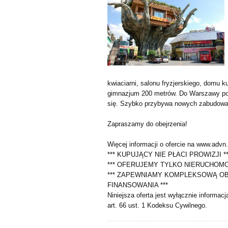
kwiaciarni, salonu fryzjerskiego, domu k
gimnazjum 200 metrów. Do Warszawy poci
się. Szybko przybywa nowych zabudowa
Zapraszamy do obejrzenia!
Więcej informacji o ofercie na www.advn.
*** KUPUJĄCY NIE PŁACI PROWIZJI **
*** OFERUJEMY TYLKO NIERUCHOM
*** ZAPEWNIAMY KOMPLEKSOWĄ O
FINANSOWANIA ***
Niniejsza oferta jest wyłącznie informac
art. 66 ust. 1 Kodeksu Cywilnego.