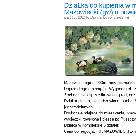
DziaLka do kupienia w 
Mazowiecki (gw) o powi
gru 10th, 2011
by
Belinda
.
No comments yet
Mazowieckiego i 2000m trasy poznańskiej
Dojazd drogą gminną (ul. Wygodna) ok. 3
Sochaczewska). Media (woda, prąd, gaz
Działka płaska, niezadrzewiona, sucha
jednorodzinnych.
Doskonałe miejsce do mieszkania, prac
wycieczki rowerowe i piesze po Puszczy
Działka w kompleksie 3 działek.
Cena do negocjacji!!! /MAZOWIECKIE/w