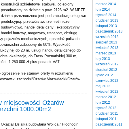
marzec 2014
konstrukcji szkieletowej stalowej, ocieplony
luty 2014
posadowiony na działce o pow. 2126 m2. W MPZP
styczeń 2014
działka przeznaczona jest pod zabudowę usługowo-
grudzień 2013
produkcyjną, przetwórstwo rzemieślnicze,
listopad 2013
budownictwo, handel detaliczny i ekspozycyjny,
październik 2013
handel hurtowy, magazyny, transport, obsługę
wrzesień 2013
awy pojazdów mechanicznych, sprzedaż paliw do
sierpień 2013
k powierzchni zabudowy do 80%. Wysokość
kwiecień 2013
kcyjnej do 20 m, usługi handlu detalicznego do
marzec 2013
obra lokalizacja, do Trasy Poznańskiej 300 m,
luty 2013
ści: 1.250.000 zł plus podatek VAT.
wrzesień 2012
sierpień 2012
 ogłoszenie nie stanowi oferty w rozumieniu
lipiec 2012
rszawski zachodni/Ożarów Mazowiecki/Ożarów
czerwiec 2012
maj 2012
kwiecień 2012
marzec 2012
w miejscowości Ożarów
luty 2012
erzchni 1000.00m2
styczeń 2012
grudzień 2011
listopad 2011
Okazja! Działka budowlana Wolica / Płochocin
październik 2011