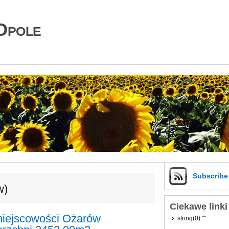
Opole
Subscrib
w)
Ciekawe linki
miejscowości Ożarów
string(0) ""