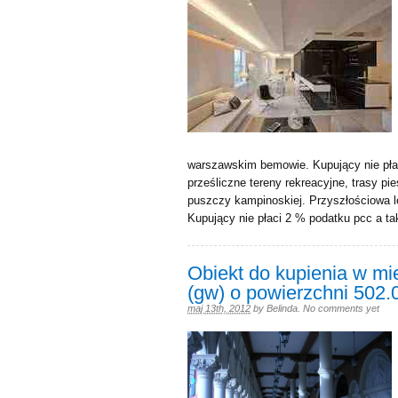
warszawskim bemowie. Kupujący nie płac
prześliczne tereny rekreacyjne, trasy pi
puszczy kampinoskiej. Przyszłościowa lo
Kupujący nie płaci 2 % podatku pcc a tak
Obiekt do kupienia w m
(gw) o powierzchni 502
maj 13th, 2012
by
Belinda
.
No comments yet