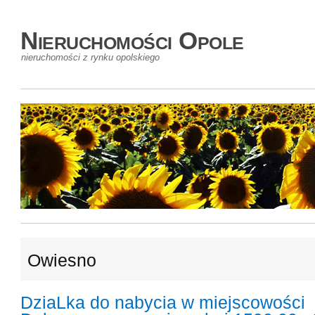
Nieruchomości Opole
nieruchomości z rynku opolskiego
Owiesno
DziaLka do nabycia w miejscowości