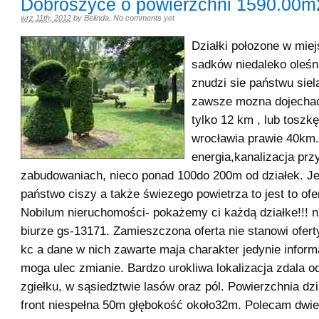
Dobroszyce o powierzchni 1590.00m
wrz 11th, 2012
by
Belinda
.
No comments yet
Działki połozone w mie
sadków niedaleko oleśn
znudzi sie państwu sie
zawsze mozna dojechać
tylko 12 km , lub toszkę
wrocławia prawie 40km.
energia,kanalizacja prz
zabudowaniach, nieco ponad 100do 200m od działek. Je
państwo ciszy a także świezego powietrza to jest to ofe
Nobilum nieruchomości- pokażemy ci każdą działke!!! n
biurze gs-13171. Zamieszczona oferta nie stanowi ofer
kc a dane w nich zawarte maja charakter jedynie inform
moga ulec zmianie. Bardzo urokliwa lokalizacja zdala o
zgiełku, w sąsiedztwie lasów oraz pól. Powierzchnia dz
front niespełna 50m głębokość około32m. Polecam dwie 