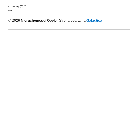
string(0) ""
aaaa
© 2026
Nieruchomości Opole
| Strona oparta na
Galactica