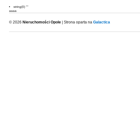
string(0) ""
aaaa
© 2026
Nieruchomości Opole
| Strona oparta na
Galactica