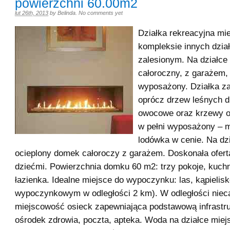
powierzchni 60.00m2
lut 26th, 2013
by
Belinda
.
No comments yet
Działka rekreacyjna mi
kompleksie innych dział
zalesionym. Na działc
całoroczny, z garażem, 
wyposażony. Działka z
oprócz drzew leśnych 
owocowe oraz krzewy 
w pełni wyposażony – m
lodówka w cenie. Na dz
ocieplony domek całoroczy z garażem. Doskonała oferta
dziećmi. Powierzchnia domku 60 m2: trzy pokoje, kuchn
łazienka. Idealne miejsce do wypoczynku: las, kąpielis
wypoczynkowym w odległości 2 km). W odległości niec
miejscowość osieck zapewniająca podstawową infrastru
ośrodek zdrowia, poczta, apteka. Woda na działce miej