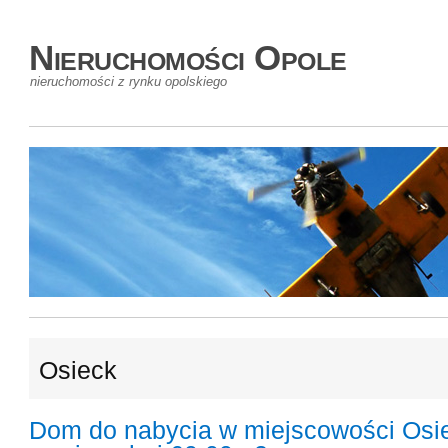
Nieruchomości Opole
nieruchomości z rynku opolskiego
Osieck
Dom do nabycia w miejscowości Osi