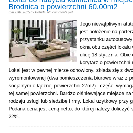
Brodnica o powierzchni 60.00m2
maj 27th, 2015
by
Belinda
.
No comments yet
Jego niewątpliwym atute
jest położenie na parter
przystanku autobusowy
okna obu części lokalu
ulicę 18 stycznia. Obie
korytarz o powierzchni
Lokal jest w pewnej mierze odnowiony, składa się z dw
wyremontowanej (dwa pomieszczenia biurowe wraz z 
socjalnym o łącznej powierzchni 27m2) i części wymag
tej samej powierzchni. Bardzo olśniewające miejsce na
rodzaju usługi lub siedzibę firmy. Lokal użytkowy przy 
Podana cena jest ceną netto, do której należy doliczyć
22%.