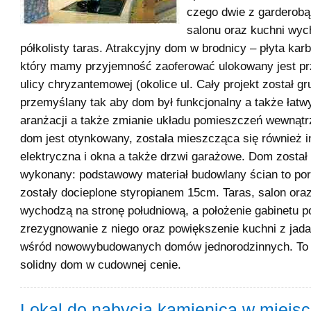
czego dwie z garderobą
salonu oraz kuchni wyc
półkolisty taras. Atrakcyjny dom w brodnicy – płyta ka
który mamy przyjemność zaoferować ulokowany jest pr
ulicy chryzantemowej (okolice ul. Cały projekt został g
przemyślany tak aby dom był funkcjonalny a także łatw
aranżacji a także zmianie układu pomieszczeń wewnąt
dom jest otynkowany, została mieszcząca się również i
elektryczna i okna a także drzwi garażowe. Dom został 
wykonany: podstawowy materiał budowlany ścian to por
zostały docieplone styropianem 15cm. Taras, salon oraz
wychodzą na stronę południową, a położenie gabinetu p
zrezygnowanie z niego oraz powiększenie kuchni z jadal
wśród nowowybudowanych domów jednorodzinnych. To
solidny dom w cudownej cenie.
Lokal do nabycia kamienica w miejs