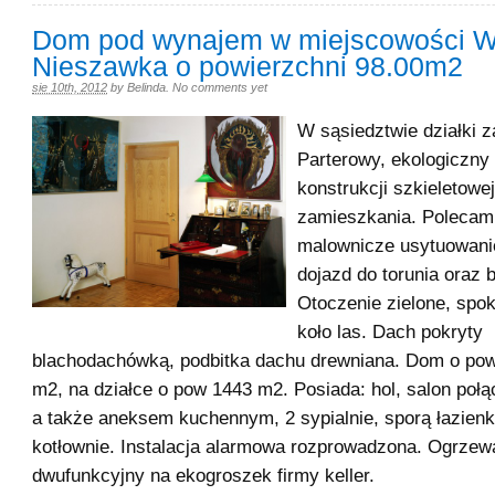
Dom pod wynajem w miejscowości W
Nieszawka o powierzchni 98.00m2
sie 10th, 2012
by
Belinda
.
No comments yet
W sąsiedztwie działki 
Parterowy, ekologiczny
konstrukcji szkieletowej
zamieszkania. Polecam
malownicze usytuowanie
dojazd do torunia oraz
Otoczenie zielone, spok
koło las. Dach pokryty
blachodachówką, podbitka dachu drewniana. Dom o pow
m2, na działce o pow 1443 m2. Posiada: hol, salon połą
a także aneksem kuchennym, 2 sypialnie, sporą łazienkę
kotłownie. Instalacja alarmowa rozprowadzona. Ogrzewa
dwufunkcyjny na ekogroszek firmy keller.