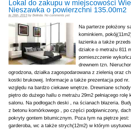
Lokal do zakupu w miejscowości Wie
Nieszawka o powierzchni 135.00m2
lis 26th, 2013
by
Belinda
.
No comments yet
Na parterze położony s
kominkiem, pokój(11m2)
łazienka a także przeds
działce o metrażu 811 
pomieszczenie wykończ
drewnem tzn. Nieruch
ogrodzona, działka zagospodarowana z zielenią oraz c
kostki brukowej. Informacje a także prezentacja pod nr
względu na bardzo ciekawe wnętrze. Drewniane schod
piętro do dużego hallu o metrażu 29m2 pełniącego rolę 
salonu. Na podłogach deski , na ścianach błazeria. B
z betonu komórkowego , po części podpiwniczony, dac
pokryty gontem bitumicznym. Poza tym na piętrze jest:
garderoba, wc a także strych(12m2) w którym usytuowa