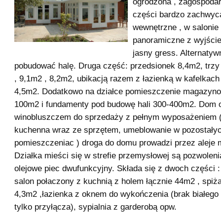
ogrodzona , zagospoda
części bardzo zachwyc
wewnętrzne , w salonie
panoramiczne z wyjście
jasny gress. Alternaty
pobudować halę. Druga część: przedsionek 8,4m2, trzy
, 9,1m2 , 8,2m2, ubikacją razem z łazienką w kafelkach
4,5m2. Dodatkowo na działce pomieszczenie magazyno
100m2 i fundamenty pod budowę hali 300-400m2. Dom 
winobluszczem do sprzedaży z pełnym wyposażeniem 
kuchenna wraz ze sprzętem, umeblowanie w pozostały
pomieszczeniac ) droga do domu prowadzi przez aleje 
Działka mieści się w strefie przemysłowej są pozwolen
olejowe piec dwufunkcyjny. Składa się z dwoch części :
salon połaczony z kuchnią z holem łącznie 44m2 , spiż
4,3m2 ,łazienka z oknem do wykończenia (brak białego m
tylko przyłącza), sypialnia z garderobą opw.