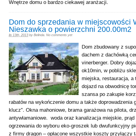
Wnętrze domu o bardzo ciekawej aranżacji.
Dom do sprzedania w miejscowości 
Nieszawka o powierzchni 200.00m2
lis 13th, 2013
by
Belinda
.
No comments yet
Dom zbudowany z supo
dachem z dachówką cer
vinerberger. Dobry doja
ok10min, w pobliżu skl
miejska, restauracja, a
dojazd na obwodnicę tor
szansa po zakupie kor
rabatów na wykończenie domu a także doprowadzenia g
klucz”. Okna mahoniowe, brama garażowa na pilota, dr
antywłamaniowe. woda oraz kanalizacja miejskie, prąd w
ogrzewania do wyboru eko-groszek lub dwufunkcyjny p
z firmy dragon – opłacone wszystkie koszty przyłączy t