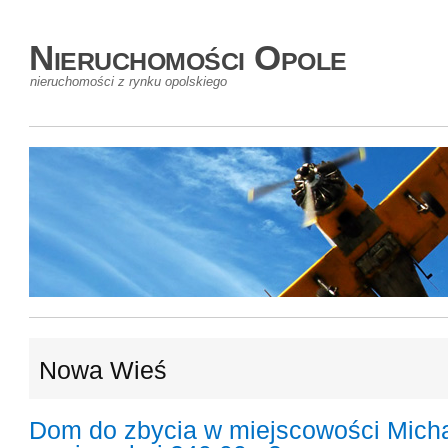
Nieruchomości Opole
nieruchomości z rynku opolskiego
Nowa Wieś
Dom do zbycia w miejscowości Mich