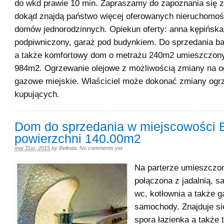
do wkd prawie 10 min. Zapraszamy do zapoznania się z
dokąd znajdą państwo więcej oferowanych nieruchomo
domów jednorodzinnych. Opiekun oferty: anna kępińska
podpiwniczony, garaż pod budynkiem. Do sprzedania b
a także komfortowy dom o metrażu 240m2 umieszczony
984m2. Ogrzewanie olejowe z możliwością zmiany na 
gazowe miejskie. Właściciel może dokonać zmiany ogr
kupujących.
Dom do sprzedania w miejscowości 
powierzchni 140.00m2
maj 31st, 2015
by
Belinda
.
No comments yet
Na parterze umieszczo
połączona z jadalnią, sa
wc, kotłownia a także 
samochody. Znajduje si
spora łazienka a także t