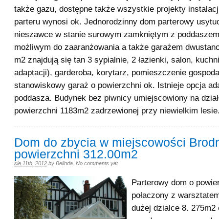
także gazu, dostępne także wszystkie projekty instalacj
parteru wynosi ok. Jednorodzinny dom parterowy usytu
nieszawce w stanie surowym zamkniętym z poddasze
możliwym do zaaranżowania a także garażem dwustan
m2 znajdują się tan 3 sypialnie, 2 łazienki, salon, kuchn
adaptacji), garderoba, korytarz, pomieszczenie gospoda
stanowiskowy garaż o powierzchni ok. Istnieje opcja ada
poddasza. Budynek bez piwnicy umiejscowiony na dział
powierzchni 1183m2 zadrzewionej przy niewielkim lesie
Dom do zbycia w miejscowości Brodn
powierzchni 312.00m2
sie 11th, 2012
by
Belinda
.
No comments yet
Parterowy dom o powie
połaczony z warsztate
dużej dzialce 8. 275m2