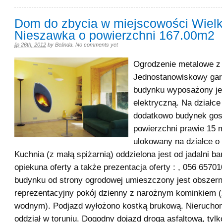
Dom do zbycia w miejscowości Wiel
Nieszawka o powierzchni 167.00m2
lip 26th, 2012
by
Belinda
.
No comments yet
Ogrodzenie metalowe z 
Jednostanowiskowy gar
budynku wyposażony je
elektryczną. Na działc
dodatkowo budynek gos
powierzchni prawie 15
ulokowany na działce o
Kuchnia (z małą spiżarnią) oddzielona jest od jadalni bar
opiekuna oferty a także prezentacja oferty : , 056 65701
budynku od strony ogrodowej umieszczony jest obszern
reprezentacyjny pokój dzienny z narożnym kominkiem 
wodnym). Podjazd wyłożono kostką brukową. Nierucho
oddział w toruniu. Dogodny dojazd drogą asfaltową, tylk