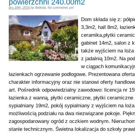
powierzchni 240.00m2
gru 18th, 2015
by
Belinda
.
No comments yet
Dom składa się z: półpię
3,3m2, hall 8m2, łazien
ceramika,płytki cerami
gabinet 14m2, salon z 
także wyjściem na loża
z jadalnią 10m2. Na po
w ciągach komunikacyjn
łazienkach ogrzewanie podłogowe. Prezentowana oferta
charakter informacyjny oraz nie stanowi oferty handlow
art. Pośrednik odpowiedzialny zawodowo: licencja nr 15
łazienka z wanną, płytki ceramiczne, płytki ceramiczne
sypialniany 19m2, pokój sypialniany z wyjściem na loż
możliwością podziału na dwa niezwiązane pokoje. Piękn
zagospodarowany ogród z oczkiem wodnym. Nieruchom
stanie technicznym. Świetna lokalizacja do szkoły praw